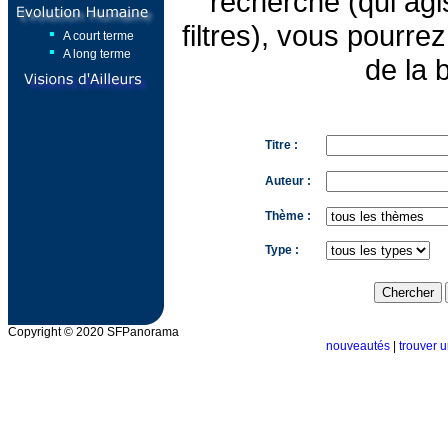
recherche (qui ag
filtres), vous pourrez 
A court terme
A long terme
de la 
Titre :
Auteur :
Thème :
Type :
Copyright © 2020 SFPanorama
nouveautés
|
trouver u