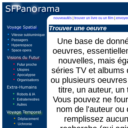
nouveautés
|
trouver un livre ou un film
|
envoyer
Trouver une oeuvre
Vitesse subluminique
Une base de donné
Passagers
Hyperespace
oeuvres, essentiell
Space opera
nouvelles, mais ég
Futur proche
séries TV et albums
Utopies
Apocalypse
ou plusieurs oeuvres
Organisations
titre, un auteur, u
Robots & IA
Vous pouvez ne fourn
Extraterrestres
Autres
nom de l'auteur ou d
remplissez aucu
Déplacement
Uchronie