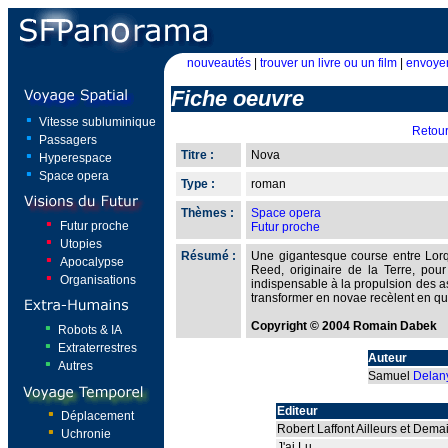
nouveautés
|
trouver un livre ou un film
|
envoyer
Fiche oeuvre
Vitesse subluminique
Retou
Passagers
Titre :
Nova
Hyperespace
Space opera
Type :
roman
Thèmes :
Space opera
Futur proche
Futur proche
Utopies
Résumé :
Une gigantesque course entre Lorq 
Apocalypse
Reed, originaire de la Terre, pour
Organisations
indispensable à la propulsion des ast
transformer en novae recèlent en q
Copyright © 2004 Romain Dabek
Robots & IA
Extraterrestres
Auteur
Autres
Samuel
Delan
Editeur
Déplacement
Robert Laffont Ailleurs et Dema
Uchronie
J'ai Lu