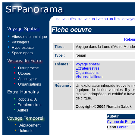
nouveautés
|
trouver un livre ou un film
|
envoyer
Fiche oeuvre
Vitesse subluminique
Retou
Passagers
Titre :
Voyage dans la Lune (l'Autre Monde 
Hyperespace
Space opera
Type :
roman
Thèmes :
Voyage spatial
Futur proche
Extraterrestres
Organisations
Utopies
Visions d'ailleurs
Apocalypse
Organisations
Résumé :
Un explorateur intrépide trouve le 
équipée de fusées volantes. Il y e
mais quadrupèdes, et exhibé à trav
de cirque.
Robots & IA
Extraterrestres
Copyright © 2004 Romain Dabek
Autres
Auteur
Cyrano de Berge
Déplacement
Henri
Lebret
Uchronie