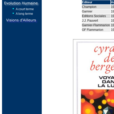
Editeur
A
Champion
1
A court terme
Garnier
1
A long terme
Editions Sociales
1
J.J. Pauvert
1
Garnier-Flammarion
1
GF Flammarion
1