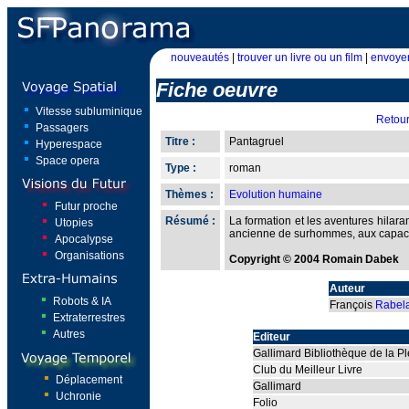
nouveautés
|
trouver un livre ou un film
|
envoyer
Fiche oeuvre
Vitesse subluminique
Retou
Passagers
Titre :
Pantagruel
Hyperespace
Space opera
Type :
roman
Thèmes :
Evolution humaine
Futur proche
Résumé :
La formation et les aventures hilara
Utopies
ancienne de surhommes, aux capaci
Apocalypse
Organisations
Copyright © 2004 Romain Dabek
Auteur
Robots & IA
François
Rabela
Extraterrestres
Autres
Editeur
Gallimard Bibliothèque de la P
Club du Meilleur Livre
Déplacement
Gallimard
Uchronie
Folio