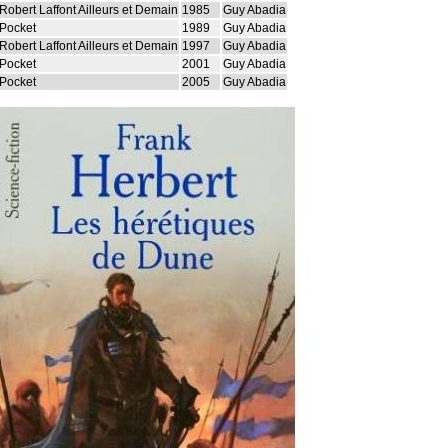
Robert Laffont Ailleurs et Demain
1985
Guy Abadia
Pocket
1989
Guy Abadia
Robert Laffont Ailleurs et Demain
1997
Guy Abadia
Pocket
2001
Guy Abadia
Pocket
2005
Guy Abadia