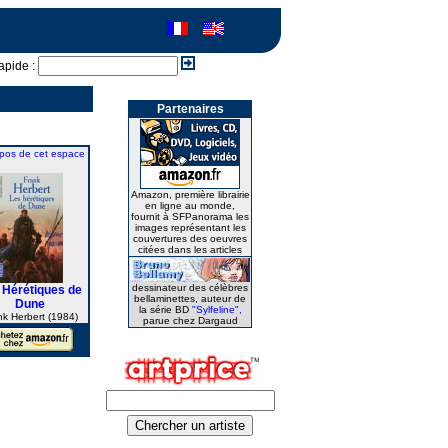
apide :
Partenaires
pos de cet espace
Amazon, première librairie
en ligne au monde,
fournit à SFPanorama les
images représentant les
couvertures des oeuvres
citées dans les articles
dessinateur des célèbres
 Hérétiques de
bellaminettes, auteur de
Dune
la série BD
"Sylfeline",
nk Herbert (1984)
parue chez Dargaud