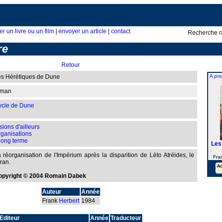
er un livre ou un film
|
envoyer un article
|
contact
Recherche r
re
Retour
s Hérétiques de Dune
A pro
oman
cle de Dune
sions d'ailleurs
ganisations
long terme
Les
 réorganisation de l'Impérium après la disparition de Léto Atréides, le
Fra
ran.
opyright © 2004 Romain Dabek
Auteur
Année
Frank
Herbert
1984
Editeur
Année
Traducteur