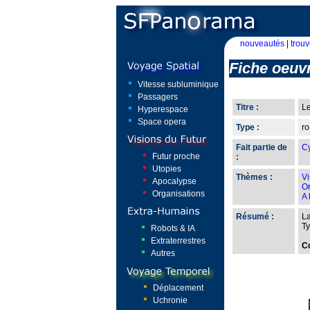
nouveautés
|
trouv
Fiche oeuv
Vitesse subluminique
Passagers
Titre :
Le
Hyperespace
Space opera
Type :
r
Fait partie de
Cy
Futur proche
:
Utopies
Thèmes :
Vi
Apocalypse
Or
Organisations
A 
Résumé :
La
Ty
Robots & IA
Extraterrestres
C
Autres
Déplacement
Uchronie