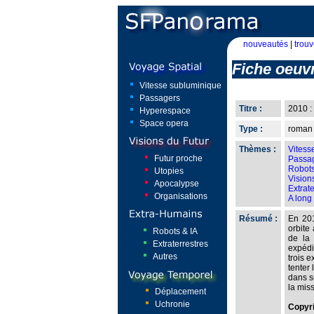
nouveautés
|
trouv
Fiche oeuv
Vitesse subluminique
Passagers
Titre :
2010 :
Hyperespace
Space opera
Type :
roman
Thèmes :
Vitess
Futur proche
Passa
Robots
Utopies
Visions
Apocalypse
Extrate
Organisations
A long
Résumé :
En 201
orbite
Robots & IA
de la 
Extraterrestres
expédi
Autres
trois 
tenter
dans s
la mis
Déplacement
Uchronie
Copyr