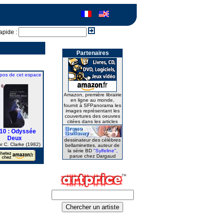
apide :
Partenaires
pos de cet espace
Amazon, première librairie
en ligne au monde,
fournit à SFPanorama les
images représentant les
couvertures des oeuvres
citées dans les articles
10 : Odyssée
Deux
dessinateur des célèbres
r C. Clarke (1982)
bellaminettes, auteur de
la série BD
"Sylfeline",
parue chez Dargaud