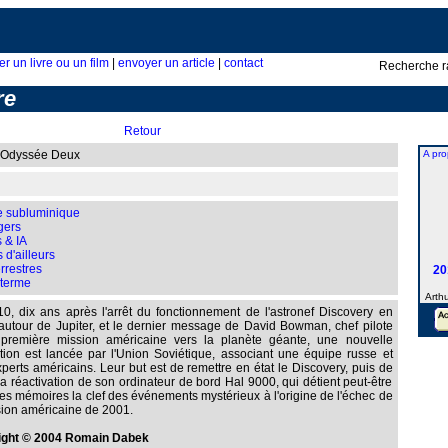
er un livre ou un film
|
envoyer un article
|
contact
Recherche r
re
Retour
 Odyssée Deux
A pro
e subluminique
gers
 & IA
 d'ailleurs
rrestres
20
 terme
Arthu
0, dix ans après l'arrêt du fonctionnement de l'astronef Discovery en
 autour de Jupiter, et le dernier message de David Bowman, chef pilote
première mission américaine vers la planète géante, une nouvelle
tion est lancée par l'Union Soviétique, associant une équipe russe et
experts américains. Leur but est de remettre en état le Discovery, puis de
 la réactivation de son ordinateur de bord Hal 9000, qui détient peut-être
es mémoires la clef des événements mystérieux à l'origine de l'échec de
sion américaine de 2001.
ight © 2004 Romain Dabek