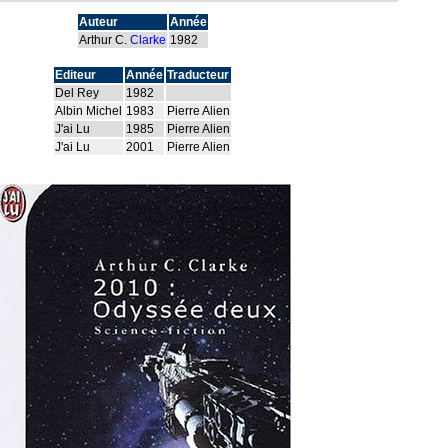
Auteur
Année
Arthur C.
Clarke
1982
Editeur
Année
Traducteur
Del Rey
1982
Albin Michel
1983
Pierre Alien
J'ai Lu
1985
Pierre Alien
J'ai Lu
2001
Pierre Alien