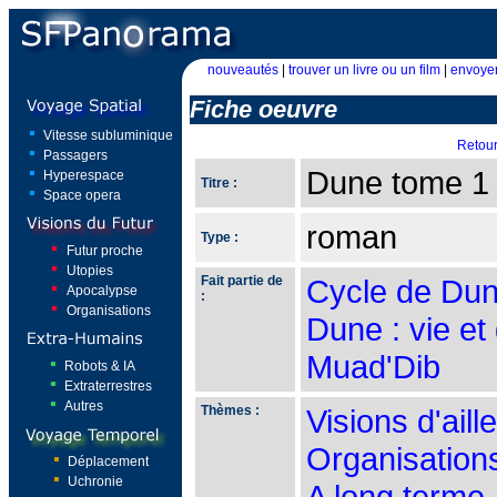
nouveautés
|
trouver un livre ou un film
|
envoyer
Fiche oeuvre
Vitesse subluminique
Retou
Passagers
Dune tome 1
Hyperespace
Titre :
Space opera
roman
Type :
Futur proche
Utopies
Fait partie de
Cycle de Du
Apocalypse
:
Organisations
Dune : vie et
Muad'Dib
Robots & IA
Extraterrestres
Autres
Thèmes :
Visions d'aill
Organisation
Déplacement
Uchronie
A long terme