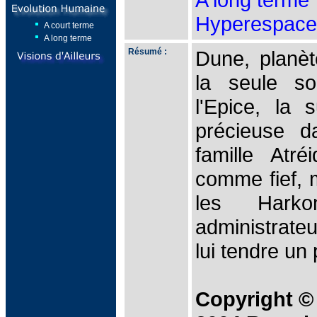
Hyperespace
A court terme
A long terme
Résumé :
Dune, planèt
la seule s
l'Epice, la 
précieuse d
famille Atr
comme fief, 
les Harko
administrate
lui tendre un
Copyright ©