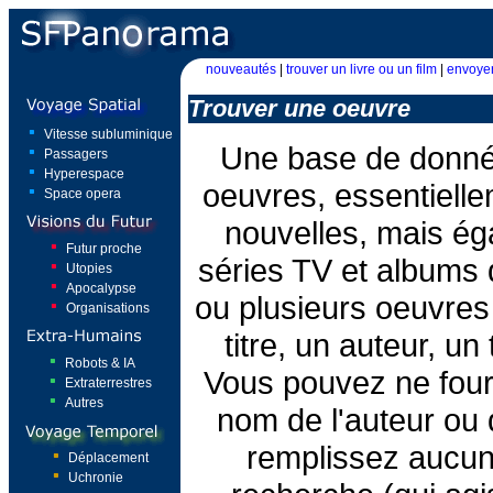
nouveautés
|
trouver un livre ou un film
|
envoyer
Trouver une oeuvre
Vitesse subluminique
Une base de donné
Passagers
Hyperespace
oeuvres, essentiell
Space opera
nouvelles, mais ég
Futur proche
séries TV et albums
Utopies
Apocalypse
ou plusieurs oeuvres
Organisations
titre, un auteur, u
Robots & IA
Vous pouvez ne fourn
Extraterrestres
Autres
nom de l'auteur ou d
remplissez aucu
Déplacement
Uchronie