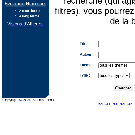
recherche (qui ag
filtres), vous pourrez 
A court terme
A long terme
de la 
Titre :
Auteur :
Thème :
Type :
Copyright © 2020 SFPanorama
nouveautés
|
trouver u