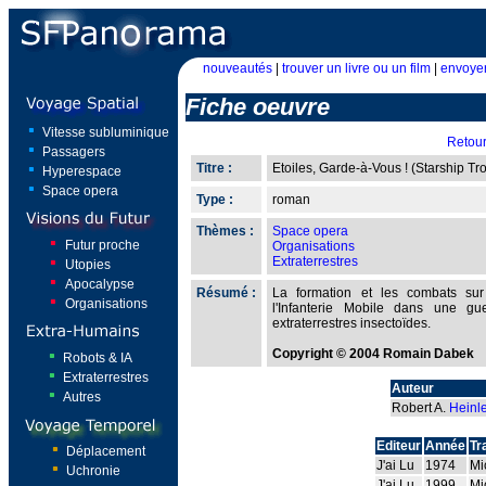
nouveautés
|
trouver un livre ou un film
|
envoyer
Fiche oeuvre
Vitesse subluminique
Retou
Passagers
Titre :
Etoiles, Garde-à-Vous ! (Starship Tr
Hyperespace
Space opera
Type :
roman
Thèmes :
Space opera
Futur proche
Organisations
Extraterrestres
Utopies
Apocalypse
Résumé :
La formation et les combats sur 
Organisations
l'Infanterie Mobile dans une g
extraterrestres insectoïdes.
Copyright © 2004 Romain Dabek
Robots & IA
Extraterrestres
Auteur
Autres
Robert A.
Heinl
Editeur
Année
Tr
Déplacement
J'ai Lu
1974
Mi
Uchronie
J'ai Lu
1999
Mi