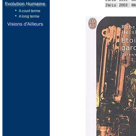
J'ai Lu
2003
Mi
A court terme
A long terme