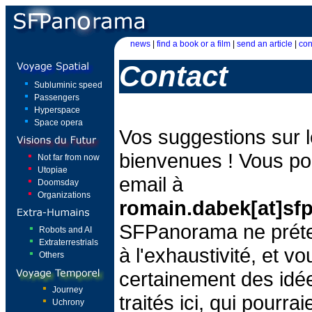
news
|
find a book or a film
|
send an article
|
con
Contact
Subluminic speed
Passengers
Hyperspace
Space opera
Vos suggestions sur le
bienvenues ! Vous p
Not far from now
Utopiae
email à
Doomsday
Organizations
romain.dabek[at]s
SFPanorama ne prét
Robots and AI
Extraterrestrials
à l'exhaustivité, et v
Others
certainement des idé
Journey
traités ici, qui pourra
Uchrony