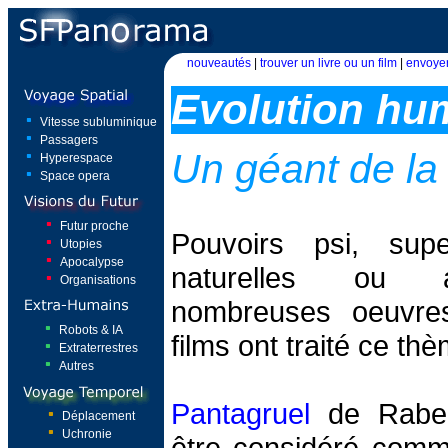
nouveautés
|
trouver un livre ou un film
|
envoyer
Evolution hu
Vitesse subluminique
Passagers
Un géant de l
Hyperespace
Space opera
Futur proche
Pouvoirs psi, supe
Utopies
Apocalypse
naturelles ou a
Organisations
nombreuses oeuvres 
Robots & IA
films ont traité ce th
Extraterrestres
Autres
Pantagruel
de Rabela
Déplacement
Uchronie
être considéré comm