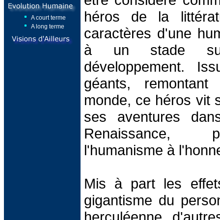
héros de la littéra
A court terme
A long terme
caractères d'une hu
à un stade su
développement. Iss
géants, remontant
monde, ce héros vit 
ses aventures dan
Renaissance, p
l'humanisme à l'honn
Mis à part les effe
gigantisme du perso
herculéenne, d'autre