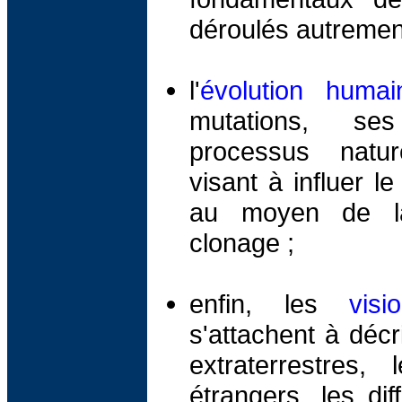
déroulés autremen
l'
évolution humai
mutations, se
processus natur
visant à influer l
au moyen de la
clonage ;
enfin, les
visi
s'attachent à déc
extraterrestres,
étrangers, les dif