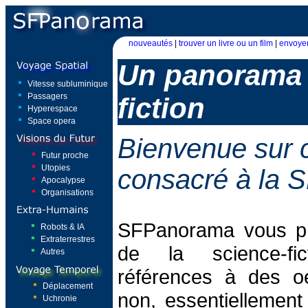
nouveautés
|
trouver un livre ou un film
|
envoyer
Un panorama 
Vitesse subluminique
Passagers
fiction
Hyperespace
Space opera
Bienvenue sur c
Futur proche
Utopies
consacré à la S
Apocalypse
Organisations
SFPanorama vous pr
Robots & IA
Extraterrestres
de la science-fic
Autres
références à des o
Déplacement
non, essentiellement l
Uchronie