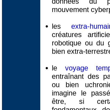
données du p
mouvement cyberp
les
extra-humai
créatures artific
robotique ou du g
bien extra-terrestr
le
voyage temp
entraînant des pa
ou bien uchronie
imagine le passé 
être, si cert
fondamentaux de l