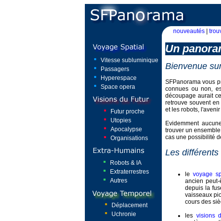
nouveautés
|
trou
Un panoram
Vitesse subluminique
Bienvenue sur 
Passagers
Hyperespace
SFPanorama vous pro
Space opera
connues ou non, ess
découpage aurait ce
retrouve souvent en 
et les robots, l'aven
Futur proche
Utopies
Evidemment aucune o
Apocalypse
trouver un ensemble 
cas une possibilité
Organisations
Les différen
Robots & IA
Extraterrestres
le
voyage sp
Autres
ancien peut-
depuis la fus
vaisseaux pio
cours des siè
Déplacement
Uchronie
les
visions d