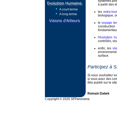
systèmes poli
à partir des
A court terme
les
extra-hu
A long terme
biologique, ou
le
voyage te
construction
fondamentaux 
l'
évolution h
contrôlés, vi
enfin, les
vis
environnemen
surface.
Participez à 
Si vous souhaitez vo
si vous avez des con
être publié sur le si
Romain Dabek
Copyright © 2020 SFPanorama