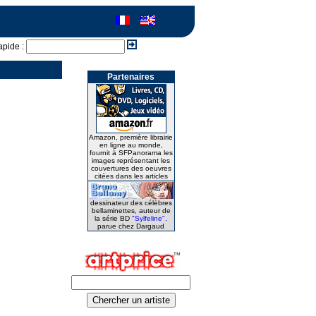
apide :
Partenaires
Amazon, première librairie
en ligne au monde,
fournit à SFPanorama les
images représentant les
couvertures des oeuvres
citées dans les articles
dessinateur des célèbres
bellaminettes, auteur de
la série BD
"Sylfeline",
parue chez Dargaud