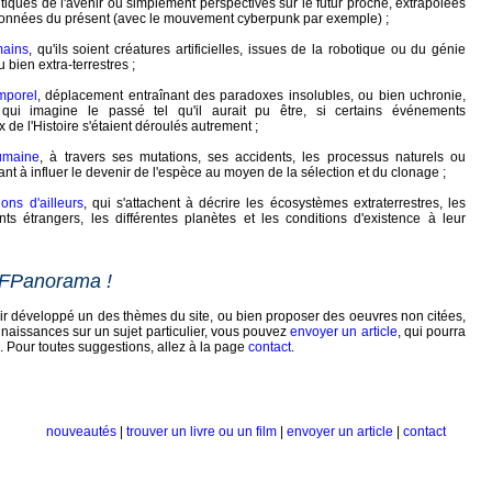
tiques de l'avenir ou simplement perspectives sur le futur proche, extrapolées
 données du présent (avec le mouvement cyberpunk par exemple) ;
mains
, qu'ils soient créatures artificielles, issues de la robotique ou du génie
 bien extra-terrestres ;
mporel
, déplacement entraînant des paradoxes insolubles, ou bien uchronie,
 qui imagine le passé tel qu'il aurait pu être, si certains événements
de l'Histoire s'étaient déroulés autrement ;
umaine
, à travers ses mutations, ses accidents, les processus naturels ou
sant à influer le devenir de l'espèce au moyen de la sélection et du clonage ;
ions d'ailleurs
, qui s'attachent à décrire les écosystèmes extraterrestres, les
ts étrangers, les différentes planètes et les conditions d'existence à leur
SFPanorama !
ir développé un des thèmes du site, ou bien proposer des oeuvres non citées,
naissances sur un sujet particulier, vous pouvez
envoyer un article
, qui pourra
te. Pour toutes suggestions, allez à la page
contact
.
nouveautés
|
trouver un livre ou un film
|
envoyer un article
|
contact