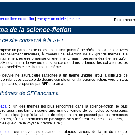
ver un livre ou un film
|
envoyer un article
|
contact
Recherche r
a de la science-fiction
ce site consacré à la SF !
pose un parcours de la science-fiction, jalonné de références à des oeuvres
entiellement littéraires, à travers une sélection de six grands thèmes. Ce
rtainement pu être organisé différemment, mais il présente des thèmes qu'on
SF, notamment le voyage dans l'espace et dans le temps, les extra-terrestres
ir des sociétés et de l'homme lui-même.
euvre ne saurait être rattachée à un thème unique, d'où la difficulté de
de rubriques capable de décrire complètement la science-fiction. Voici en tout
 de parcours, proposée par SFPanorama :
ts thèmes de SFPanorama
atial
: l'un des thèmes les plus rencontrés dans la science-fiction, le plus
être aussi, mettant en scène une grande variété de véhicules et vaisseaux,
ée classique jusqu'à la cabine de téléportation, en passant par les immenses
nniers, où les générations de passagers se succèdent les unes aux autres, au
cles que dure le voyage interstellaire ;
u futur
, qui peuvent se décliner en utopies, visions de la fin du monde,