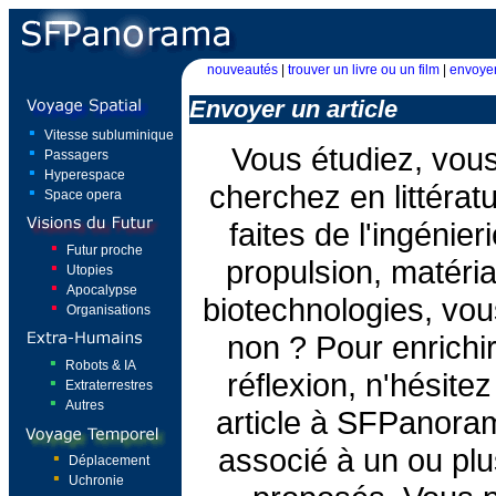
nouveautés
|
trouver un livre ou un film
|
envoyer
Envoyer un article
Vitesse subluminique
Vous étudiez, vou
Passagers
Hyperespace
cherchez en littéra
Space opera
faites de l'ingénie
Futur proche
propulsion, matéri
Utopies
Apocalypse
biotechnologies, vou
Organisations
non ? Pour enrichir
Robots & IA
réflexion, n'hésite
Extraterrestres
Autres
article à SFPanora
associé à un ou pl
Déplacement
Uchronie