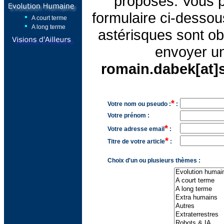
proposés. Vous po
formulaire ci-desso
A court terme
A long terme
astérisques sont obl
envoyer un
romain.dabek[at
*
Votre nom ou pseudo :
:
Votre prénom :
*
Votre adresse email
:
*
Titre de votre article
:
Choix d'un ou plusieurs thèmes :