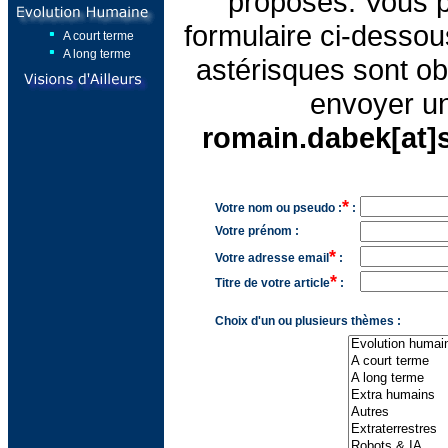
proposés. Vous po
formulaire ci-desso
A court terme
A long terme
astérisques sont obl
envoyer un
romain.dabek[at
*
Votre nom ou pseudo :
:
Votre prénom :
*
Votre adresse email
:
*
Titre de votre article
:
Choix d'un ou plusieurs thèmes :