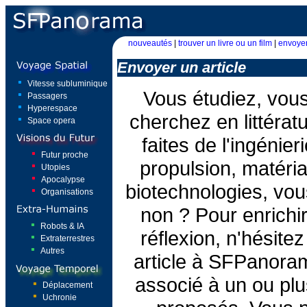
nouveautés
|
trouver un livre ou un film
|
envoyer
Envoyer un article
Vitesse subluminique
Vous étudiez, vou
Passagers
Hyperespace
cherchez en littéra
Space opera
faites de l'ingénie
Futur proche
propulsion, matéri
Utopies
Apocalypse
biotechnologies, vou
Organisations
non ? Pour enrichir
Robots & IA
réflexion, n'hésite
Extraterrestres
Autres
article à SFPanora
associé à un ou pl
Déplacement
Uchronie