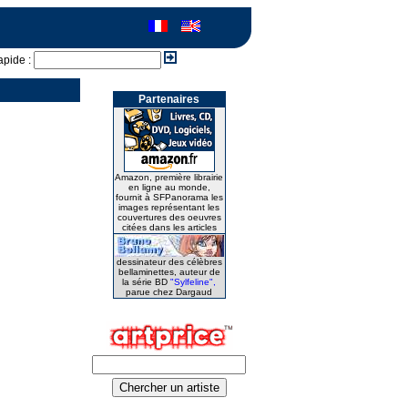
apide :
Partenaires
Amazon, première librairie
en ligne au monde,
fournit à SFPanorama les
images représentant les
couvertures des oeuvres
citées dans les articles
dessinateur des célèbres
bellaminettes, auteur de
la série BD
"Sylfeline",
parue chez Dargaud