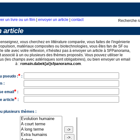
ver un livre ou un film
|
envoyer un article
|
contact
Recherche r
 article
enseignez, vous cherchez en littérature comparée, vous faites de l'ingénierie
opulsion, matériaux composites ou biotechnologies, vous êtes fan de SF ou
 le site avec votre réflexion, n'hésitez pas à envoyer un article à SFPanorama,
 associé à un ou plusieurs des thèmes proposés. Vous pouvez utiliser le
us (les champs avec astérisques sont obligatoires), ou bien envoyer un email
à :
romain.dabek[at]sfpanorama.com
.
*
u pseudo :
:
m :
*
se email
:
*
e article
:
ou plusieurs thèmes :