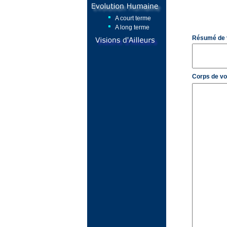
A court terme
A long terme
Résumé de vo
Corps de vot