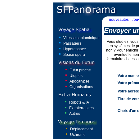
nouveautés
|
trou
Envoyer un
Vitesse subluminique
Vous étudiez, vous 
Passagers
en systèmes de pr
Hyperespace
non ? Pour enrichir
Space opera
éventuellement
formulaire ci-desso
Futur proche
Utopies
Votre nom o
Apocalypse
Votre préno
Organisations
Votre adres
Titre de votr
Robots & IA
Extraterrestres
Choix d'un 
Autres
Déplacement
Uchronie