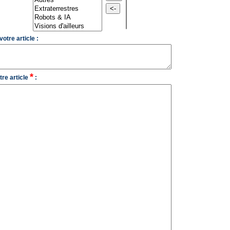
tre article :
*
re article
: