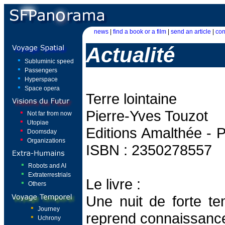
news
|
find a book or a film
|
send an article
|
con
Actualité
Subluminic speed
Passengers
Hyperspace
Space opera
Terre lointaine
Pierre-Yves Touzot
Not far from now
Utopiae
Editions Amalthée - P
Doomsday
Organizations
ISBN : 2350278557
Robots and AI
Extraterrestrials
Le livre :
Others
Une nuit de forte 
Journey
reprend connaissance 
Uchrony