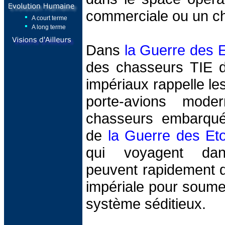
commerciale ou un ch
A court terme
A long terme
Dans
la Guerre des E
des chasseurs TIE d
impériaux rappelle l
porte-avions mode
chasseurs embarqué
de
la Guerre des Eto
qui voyagent dan
peuvent rapidement d
impériale pour soumet
système séditieux.