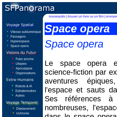
nouveautés
|
trouver un livre ou un film
|
envoyer
Space opera
Vitesse subluminique
Passagers
Space opera
Hyperespace
Space opera
Futur proche
Le space opera e
Utopies
Apocalypse
science-fiction par e
Organisations
aventures épique
Robots & IA
l'espace et sauts da
Extraterrestres
Autres
Ses références à
nombreuses, l'espac
Déplacement
Uchronie
dans le space oper