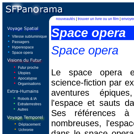
nouveautés
|
trouver un livre ou un film
|
envoyer
Space opera
Vitesse subluminique
Passagers
Space opera
Hyperespace
Space opera
Futur proche
Le space opera e
Utopies
Apocalypse
science-fiction par e
Organisations
aventures épique
Robots & IA
l'espace et sauts da
Extraterrestres
Autres
Ses références à
nombreuses, l'espac
Déplacement
Uchronie
dans le space oper