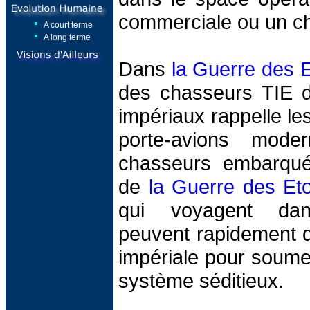
commerciale ou un ch
A court terme
A long terme
Dans
la Guerre des E
des chasseurs TIE d
impériaux rappelle l
porte-avions mode
chasseurs embarqué
de
la Guerre des Eto
qui voyagent dan
peuvent rapidement d
impériale pour soumet
système séditieux.