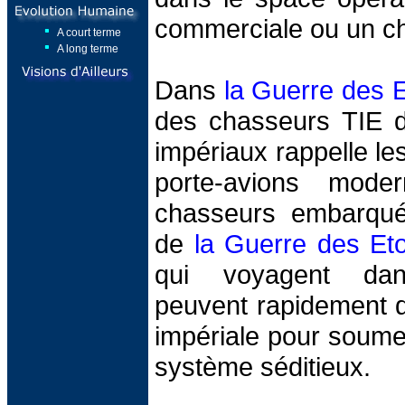
commerciale ou un ch
A court terme
A long terme
Dans
la Guerre des E
des chasseurs TIE d
impériaux rappelle l
porte-avions mode
chasseurs embarqué
de
la Guerre des Eto
qui voyagent dan
peuvent rapidement d
impériale pour soumet
système séditieux.