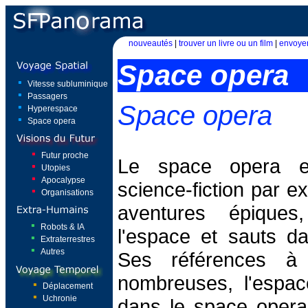
nouveautés
|
trouver un livre ou un film
|
envoyer
Space opera
Vitesse subluminique
Passagers
Space opera
Hyperespace
Space opera
Futur proche
Le space opera e
Utopies
Apocalypse
science-fiction par e
Organisations
aventures épique
Robots & IA
l'espace et sauts da
Extraterrestres
Autres
Ses références à
nombreuses, l'espac
Déplacement
Uchronie
dans le space oper