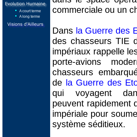
commerciale ou un ch
A court terme
A long terme
Dans
la Guerre des E
des chasseurs TIE d
impériaux rappelle l
porte-avions mode
chasseurs embarqué
de
la Guerre des Eto
qui voyagent dan
peuvent rapidement d
impériale pour soumet
système séditieux.