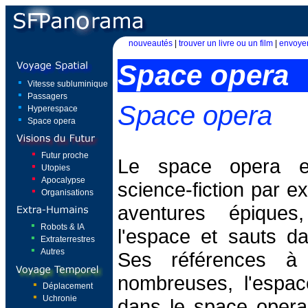
nouveautés
|
trouver un livre ou un film
|
envoyer
Space opera
Vitesse subluminique
Passagers
Space opera
Hyperespace
Space opera
Futur proche
Le space opera e
Utopies
Apocalypse
science-fiction par e
Organisations
aventures épique
Robots & IA
l'espace et sauts da
Extraterrestres
Autres
Ses références à
nombreuses, l'espac
Déplacement
Uchronie
dans le space oper