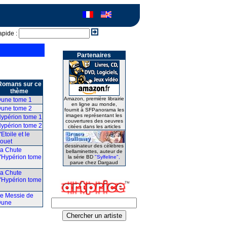
apide :
Partenaires
Romans sur ce
thème
Amazon, première librairie
une tome 1
en ligne au monde,
une tome 2
fournit à SFPanorama les
images représentant les
ypérion tome 1
couvertures des oeuvres
ypérion tome 2
citées dans les articles
'Etoile et le
ouet
dessinateur des célèbres
a Chute
bellaminettes, auteur de
'Hypérion tome
la série BD
"Sylfeline",
parue chez Dargaud
a Chute
'Hypérion tome
e Messie de
Dune