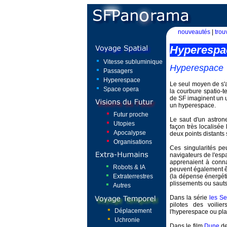
nouveautés
|
trou
Hyperespa
Vitesse subluminique
Hyperespace
Passagers
Hyperespace
Le seul moyen de s'a
Space opera
la courbure spatio-t
de SF imaginent un 
un hyperespace.
Futur proche
Le saut d'un astron
Utopies
façon très localisée
Apocalypse
deux points distants 
Organisations
Ces singularités pe
navigateurs de l'es
apprenaient à conna
Robots & IA
peuvent également ê
Extraterrestres
(la dépense énergét
plissements ou sauts
Autres
Dans la série
les Se
pilotes des voilie
Déplacement
l'hyperespace ou pla
Uchronie
Dans le film
Dune
de