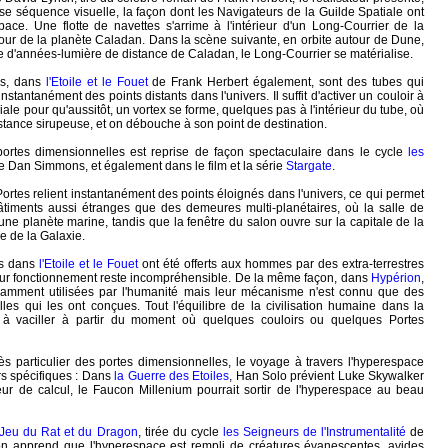
e séquence visuelle, la façon dont les Navigateurs de la Guilde Spatiale ont
space. Une flotte de navettes s'arrime à l'intérieur d'un Long-Courrier de la
tour de la planète Caladan. Dans la scène suivante, en orbite autour de Dune,
e d'années-lumière de distance de Caladan, le Long-Courrier se matérialise.
ns, dans
l'Etoile et le Fouet
de Frank Herbert également, sont des tubes qui
instantanément des points distants dans l'univers. Il suffit d'activer un couloir à
ciale pour qu'aussitôt, un vortex se forme, quelques pas à l'intérieur du tube, où
istance sirupeuse, et on débouche à son point de destination.
rtes dimensionnelles est reprise de façon spectaculaire dans le cycle
les
 Dan Simmons, et également dans le film et la série
Stargate
.
 Portes relient instantanément des points éloignés dans l'univers, ce qui permet
âtiments aussi étranges que des demeures multi-planétaires, où la salle de
 une planète marine, tandis que la fenêtre du salon ouvre sur la capitale de la
e de la Galaxie.
ns dans
l'Etoile et le Fouet
ont été offerts aux hommes par des extra-terrestres
leur fonctionnement reste incompréhensible. De la même façon, dans
Hypérion
,
ramment utilisées par l'humanité mais leur mécanisme n'est connu que des
ielles qui les ont conçues. Tout l'équilibre de la civilisation humaine dans la
 vaciller à partir du moment où quelques couloirs ou quelques Portes
ès particulier des portes dimensionnelles, le voyage à travers l'hyperespace
s spécifiques : Dans
la Guerre des Etoiles
, Han Solo prévient Luke Skywalker
eur de calcul, le Faucon Millenium pourrait sortir de l'hyperespace au beau
 Jeu du Rat et du Dragon
, tirée du cycle
les Seigneurs de l'Instrumentalité
de
n apprend que l'hyperespace est rempli de créatures évanescentes, avides