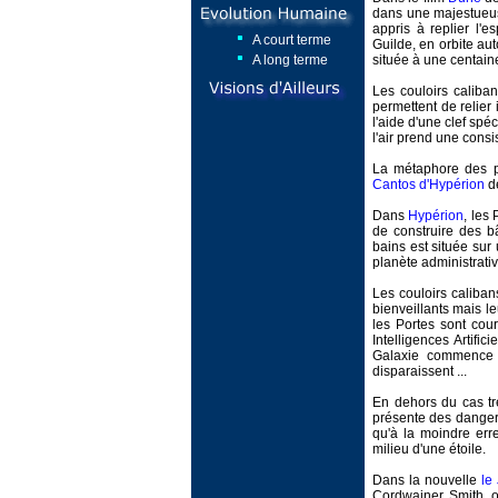
dans une majestueus
appris à replier l'e
A court terme
Guilde, en orbite au
A long terme
située à une centain
Les couloirs caliba
permettent de relier 
l'aide d'une clef spé
l'air prend une cons
La métaphore des po
Cantos d'Hypérion
de
Dans
Hypérion
, les
de construire des b
bains est située sur
planète administrativ
Les couloirs caliba
bienveillants mais 
les Portes sont cou
Intelligences Artific
Galaxie commence à
disparaissent ...
En dehors du cas tr
présente des danger
qu'à la moindre err
milieu d'une étoile.
Dans la nouvelle
le
Cordwainer Smith, o