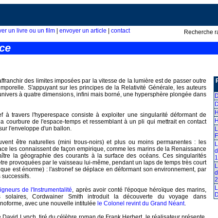
ver un livre ou un film
|
envoyer un article
|
contact
Recherche r
ce
ffranchir des limites imposées par la vitesse de la lumière est de passer outre
emporelle. S'appuyant sur les principes de la Relativité Générale, les auteurs
univers à quatre dimensions, infini mais borné, une hypersphère plongée dans
D
D
H
ef à travers l'hyperespace consiste à exploiter une singularité déformant de
H
 la courbure de l'espace-temps et ressemblant à un pli qui mettrait en contact
sur l'enveloppe d'un ballon.
L
F
uvent être naturelles (mini trous-noirs) et plus ou moins permanentes : les
L
pace les connaissent de façon empirique, comme les marins de la Renaissance
d
ître la géographie des courants à la surface des océans. Ces singularités
1
tre provoquées par le vaisseau lui-même, pendant un laps de temps très court
L
ique est énorme) : l'astronef se déplace en déformant son environnement, par
d
 successifs.
2
L
igneurs de l'Instrumentalité
, après avoir conté l'époque héroïque des marins,
rs solaires, Cordwainer Smith introduit la découverte du voyage dans
noforme, avec une nouvelle intitulée
le Colonel revint du Grand Néant
.
 David Lynch, tiré du célèbre roman de Frank Herbert, le réalisateur présente,