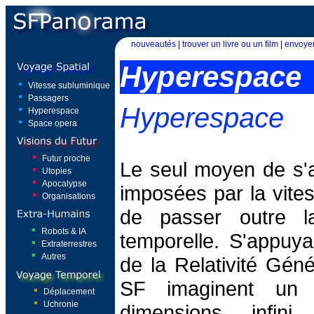
nouveautés
|
trouver un livre ou un film
|
envoyer
Hyperespace
Vitesse subluminique
Passagers
Hyperespace
Hyperespace
Space opera
Futur proche
Le seul moyen de s'af
Utopies
Apocalypse
imposées par la vites
Organisations
de passer outre la
Robots & IA
temporelle. S'appuya
Extraterrestres
Autres
de la Relativité Géné
SF imaginent un 
Déplacement
Uchronie
dimensions, infin