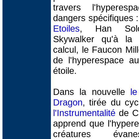
travers l'hyperes
dangers spécifiques 
Etoiles
, Han Solo
Skywalker qu'à la 
calcul, le Faucon Mill
de l'hyperespace au
étoile.
Dans la nouvelle
l
Dragon
, tirée du cy
l'Instrumentalité
de Co
apprend que l'hypere
créatures évane