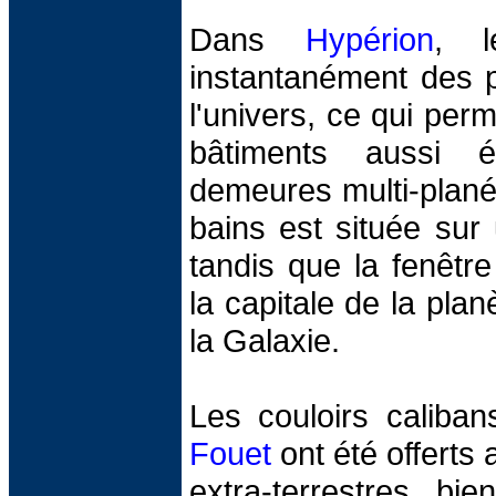
Dans
Hypérion
, l
instantanément des p
l'univers, ce qui per
bâtiments aussi 
demeures multi-planét
bains est située sur
tandis que la fenêtr
la capitale de la plan
la Galaxie.
Les couloirs caliba
Fouet
ont été offert
extra-terrestres bie