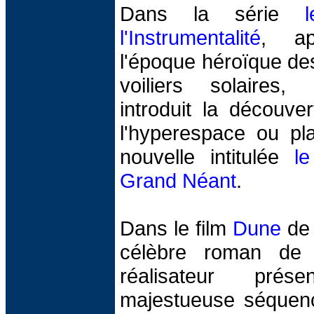
Dans la série
l'Instrumentalité
, ap
l'époque héroïque des
voiliers solaires,
introduit la découv
l'hyperespace ou pl
nouvelle intitulée
l
Grand Néant
.
Dans le film
Dune
de 
célèbre roman de 
réalisateur pré
majestueuse séquence