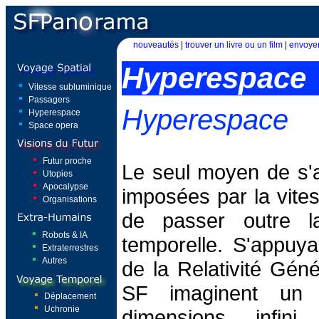
nouveautés
|
trouver un livre ou un film
|
envoyer
Hyperespace
Vitesse subluminique
Passagers
Hyperespace
Hyperespace
Space opera
Futur proche
Le seul moyen de s'af
Utopies
Apocalypse
imposées par la vites
Organisations
de passer outre la
Robots & IA
temporelle. S'appuya
Extraterrestres
Autres
de la Relativité Géné
SF imaginent un 
Déplacement
Uchronie
dimensions, infin