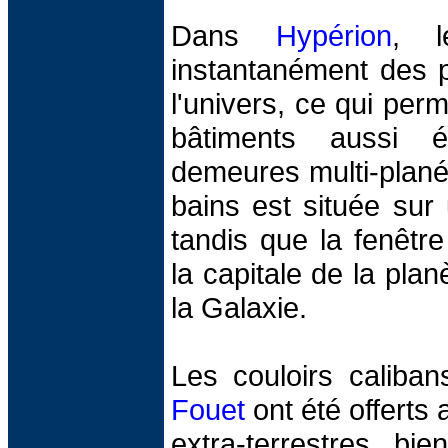
Dans
Hypérion
, l
instantanément des p
l'univers, ce qui per
bâtiments aussi 
demeures multi-planét
bains est située sur
tandis que la fenêtr
la capitale de la plan
la Galaxie.
Les couloirs caliba
Fouet
ont été offert
extra-terrestres bie