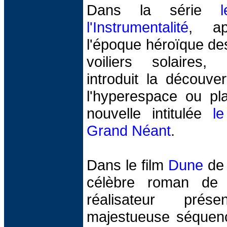
Dans la série
l'Instrumentalité
, ap
l'époque héroïque des
voiliers solaires,
introduit la découv
l'hyperespace ou pl
nouvelle intitulée
l
Grand Néant
.
Dans le film
Dune
de 
célèbre roman de 
réalisateur pré
majestueuse séquence