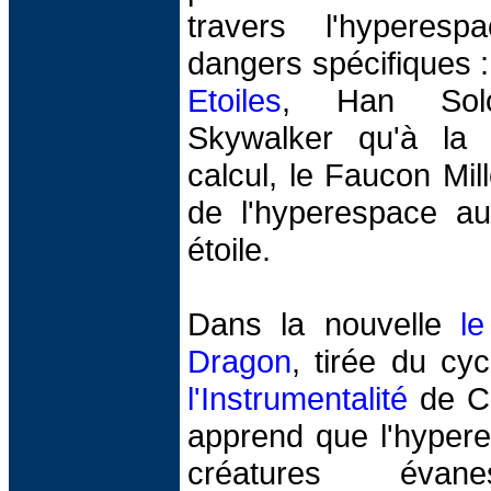
travers l'hyperes
dangers spécifiques 
Etoiles
, Han Solo
Skywalker qu'à la 
calcul, le Faucon Mill
de l'hyperespace au
étoile.
Dans la nouvelle
l
Dragon
, tirée du cy
l'Instrumentalité
de Co
apprend que l'hypere
créatures évane