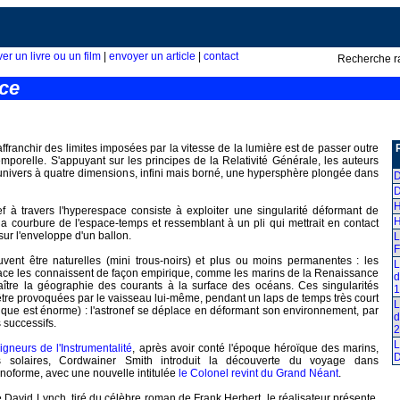
ver un livre ou un film
|
envoyer un article
|
contact
Recherche r
ce
ffranchir des limites imposées par la vitesse de la lumière est de passer outre
emporelle. S'appuyant sur les principes de la Relativité Générale, les auteurs
univers à quatre dimensions, infini mais borné, une hypersphère plongée dans
D
D
H
ef à travers l'hyperespace consiste à exploiter une singularité déformant de
H
 la courbure de l'espace-temps et ressemblant à un pli qui mettrait en contact
sur l'enveloppe d'un ballon.
L
F
uvent être naturelles (mini trous-noirs) et plus ou moins permanentes : les
L
pace les connaissent de façon empirique, comme les marins de la Renaissance
d
ître la géographie des courants à la surface des océans. Ces singularités
1
tre provoquées par le vaisseau lui-même, pendant un laps de temps très court
L
ique est énorme) : l'astronef se déplace en déformant son environnement, par
d
 successifs.
2
L
igneurs de l'Instrumentalité
, après avoir conté l'époque héroïque des marins,
rs solaires, Cordwainer Smith introduit la découverte du voyage dans
noforme, avec une nouvelle intitulée
le Colonel revint du Grand Néant
.
 David Lynch, tiré du célèbre roman de Frank Herbert, le réalisateur présente,