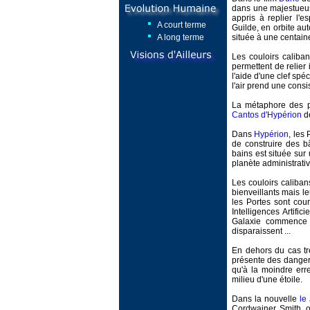
dans une majestueus
appris à replier l'e
A court terme
Guilde, en orbite au
A long terme
située à une centain
Les couloirs caliba
permettent de relier 
l'aide d'une clef spé
l'air prend une cons
La métaphore des po
Cantos d'Hypérion
de
Dans
Hypérion
, les
de construire des b
bains est située sur
planète administrativ
Les couloirs caliba
bienveillants mais 
les Portes sont cou
Intelligences Artific
Galaxie commence à
disparaissent ...
En dehors du cas tr
présente des danger
qu'à la moindre err
milieu d'une étoile.
Dans la nouvelle
le
Cordwainer Smith, o