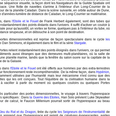
e séquence visuelle, la façon dont les Navigateurs de la Guilde Spatiale ont
space. Une flotte de navettes s'arrime à l'intérieur d'un Long-Courrier de la
tour de la planète Caladan. Dans la scène suivante, en orbite autour de Dune,
e d'années-lumière de distance de Caladan, le Long-Courrier se matérialise.
ns, dans
l'Etoile et le Fouet
de Frank Herbert également, sont des tubes qui
instantanément des points distants dans l'univers. Il suffit d'activer un couloir à
ciale pour qu'aussitôt, un vortex se forme, quelques pas à l'intérieur du tube, où
istance sirupeuse, et on débouche à son point de destination.
rtes dimensionnelles est reprise de façon spectaculaire dans le cycle
les
 Dan Simmons, et également dans le film et la série
Stargate
.
 Portes relient instantanément des points éloignés dans l'univers, ce qui permet
âtiments aussi étranges que des demeures multi-planétaires, où la salle de
 une planète marine, tandis que la fenêtre du salon ouvre sur la capitale de la
e de la Galaxie.
ns dans
l'Etoile et le Fouet
ont été offerts aux hommes par des extra-terrestres
leur fonctionnement reste incompréhensible. De la même façon, dans
Hypérion
,
ramment utilisées par l'humanité mais leur mécanisme n'est connu que des
ielles qui les ont conçues. Tout l'équilibre de la civilisation humaine dans la
 vaciller à partir du moment où quelques couloirs ou quelques Portes
ès particulier des portes dimensionnelles, le voyage à travers l'hyperespace
s spécifiques : Dans
la Guerre des Etoiles
, Han Solo prévient Luke Skywalker
eur de calcul, le Faucon Millenium pourrait sortir de l'hyperespace au beau
 Jeu du Rat et du Dragon
, tirée du cycle
les Seigneurs de l'Instrumentalité
de
n apprend que l'hyperespace est rempli de créatures évanescentes, avides