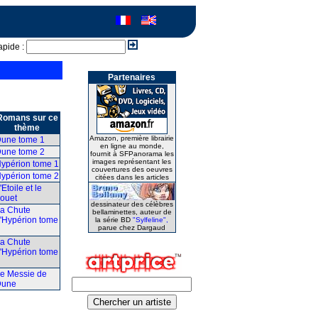
apide :
Partenaires
Romans sur ce
thème
Amazon, première librairie
une tome 1
en ligne au monde,
une tome 2
fournit à SFPanorama les
images représentant les
ypérion tome 1
couvertures des oeuvres
ypérion tome 2
citées dans les articles
'Etoile et le
ouet
dessinateur des célèbres
a Chute
bellaminettes, auteur de
'Hypérion tome
la série BD
"Sylfeline",
parue chez Dargaud
a Chute
'Hypérion tome
e Messie de
Dune