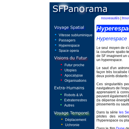
nouveautés
|
trou
Hyperespa
Vitesse subluminique
Hyperespace
Passagers
Hyperespace
Le seul moyen de s'a
Space opera
la courbure spatio-t
de SF imaginent un 
un hyperespace.
Futur proche
Le saut d'un astron
Utopies
façon très localisée
Apocalypse
deux points distants 
Organisations
Ces singularités pe
navigateurs de l'es
apprenaient à conna
Robots & IA
peuvent également ê
Extraterrestres
(la dépense énergét
plissements ou sauts
Autres
Dans la série
les Se
pilotes des voilie
Déplacement
l'hyperespace ou pla
Uchronie
Dans le film
Dune
de