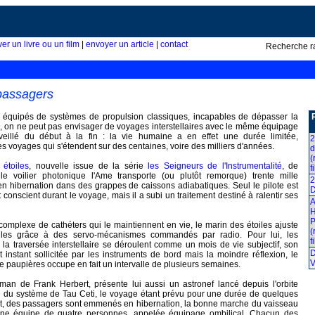
ver un livre ou un film
|
envoyer un article
|
contact
Recherche r
passagers
 équipés de systèmes de propulsion classiques, incapables de dépasser la
e, on ne peut pas envisager de voyages interstellaires avec le même équipage
illé du début à la fin : la vie humaine a en effet une durée limitée,
2
s voyages qui s'étendent sur des centaines, voire des milliers d'années.
d
(
étoiles
, nouvelle issue de la série
les Seigneurs de l'Instrumentalité
, de
f
le voilier photonique l'Ame transporte (ou plutôt remorque) trente mille
2
n hibernation dans des grappes de caissons adiabatiques. Seul le pilote est
 conscient durant le voyage, mais il a subi un traitement destiné à ralentir ses
A
H
P
omplexe de cathéters qui le maintiennent en vie, le marin des étoiles ajuste
(
voiles grâce à des servo-mécanismes commandés par radio. Pour lui, les
f
la traversée interstellaire se déroulent comme un mois de vie subjectif, son
D
ut instant sollicitée par les instruments de bord mais la moindre réflexion, le
V
 paupières occupe en fait un intervalle de plusieurs semaines.
oman de Frank Herbert, présente lui aussi un astronef lancé depuis l'orbite
ion du système de Tau Ceti, le voyage étant prévu pour une durée de quelques
cit, des passagers sont emmenés en hibernation, la bonne marche du vaisseau
une équipe de quatre personnes, appelée équipage ombilical. Chacun des