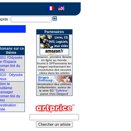
apide :
Partenaires
Romans sur ce
thème
Amazon, première librairie
001 l'Odyssée
en ligne au monde,
e l'Espace
fournit à SFPanorama les
roman tiré du
images représentant les
ilm)
couvertures des oeuvres
citées dans les articles
010 : Odyssée
Deux
lien le
dessinateur des célèbres
bellaminettes, auteur de
uitième
la série BD
"Sylfeline",
assager
parue chez Dargaud
roman tiré du
ilm)
estination :
ide