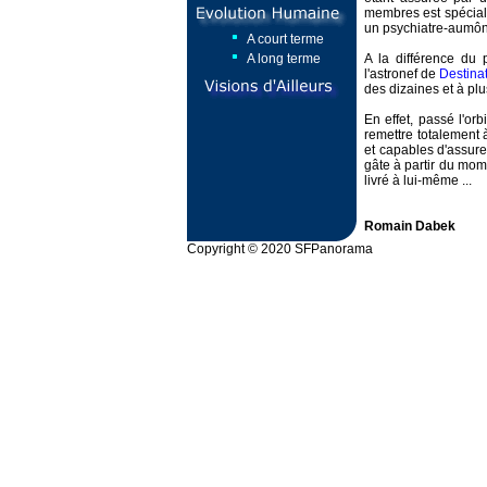
membres est spéciali
un psychiatre-aumôn
A court terme
A long terme
A la différence du 
l'astronef de
Destina
des dizaines et à plu
En effet, passé l'orb
remettre totalement
et capables d'assure
gâte à partir du mom
livré à lui-même ...
Romain Dabek
Copyright © 2020 SFPanorama