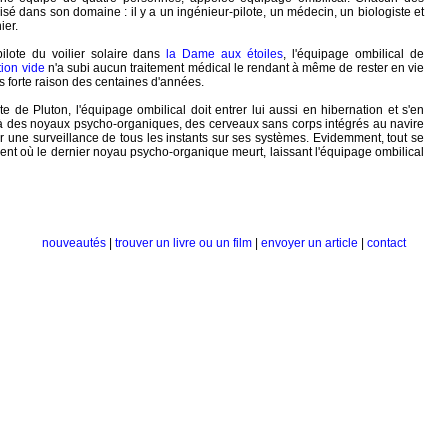
sé dans son domaine : il y a un ingénieur-pilote, un médecin, un biologiste et
ier.
pilote du voilier solaire dans
la Dame aux étoiles
, l'équipage ombilical de
tion vide
n'a subi aucun traitement médical le rendant à même de rester en vie
s forte raison des centaines d'années.
ite de Pluton, l'équipage ombilical doit entrer lui aussi en hibernation et s'en
 à des noyaux psycho-organiques, des cerveaux sans corps intégrés au navire
r une surveillance de tous les instants sur ses systèmes. Evidemment, tout se
ent où le dernier noyau psycho-organique meurt, laissant l'équipage ombilical
nouveautés
|
trouver un livre ou un film
|
envoyer un article
|
contact