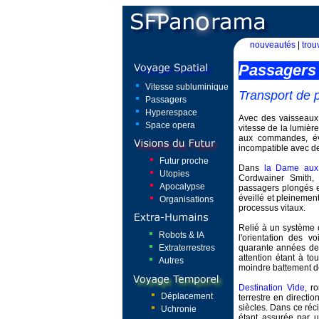
nouveautés
|
trou
Passagers
Vitesse subluminique
Transport de 
Passagers
Hyperespace
Avec des vaisseaux
Space opera
vitesse de la lumièr
aux commandes, éve
incompatible avec de
Futur proche
Dans
la Dame aux 
Utopies
Cordwainer Smith, 
Apocalypse
passagers plongés e
éveillé et pleinement
Organisations
processus vitaux.
Relié à un système c
Robots & IA
l'orientation des 
Extraterrestres
quarante années de 
attention étant à to
Autres
moindre battement de
Destination Vide
, r
Déplacement
terrestre en direct
siècles. Dans ce ré
Uchronie
étant assurée par 