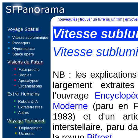
nouveautés
|
trouver un livre ou un film
|
envoyer
Vitesse subl
Vitesse subluminique
Passagers
Vitesse sublum
Hyperespace
Space opera
Futur proche
NB : les explication
Utopies
Apocalypse
largement extraite
Organisations
l'ouvrage
Encyclopé
Robots & IA
Moderne
(paru en F
Extraterrestres
Autres
1983) et d'un arti
interstellaire, paru 
Déplacement
Uchronie
la revue
Bifrost
.