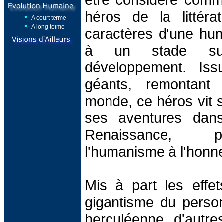
héros de la littéra
A court terme
A long terme
caractères d'une hu
à un stade su
développement. Iss
géants, remontant
monde, ce héros vit 
ses aventures dan
Renaissance, p
l'humanisme à l'honn
Mis à part les effe
gigantisme du perso
herculéenne, d'autre