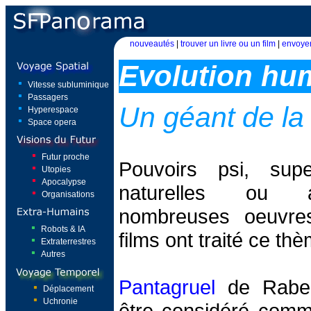
nouveautés
|
trouver un livre ou un film
|
envoyer
Evolution hu
Vitesse subluminique
Passagers
Un géant de l
Hyperespace
Space opera
Futur proche
Pouvoirs psi, supe
Utopies
Apocalypse
naturelles ou a
Organisations
nombreuses oeuvres 
Robots & IA
films ont traité ce th
Extraterrestres
Autres
Pantagruel
de Rabela
Déplacement
Uchronie
être considéré comm