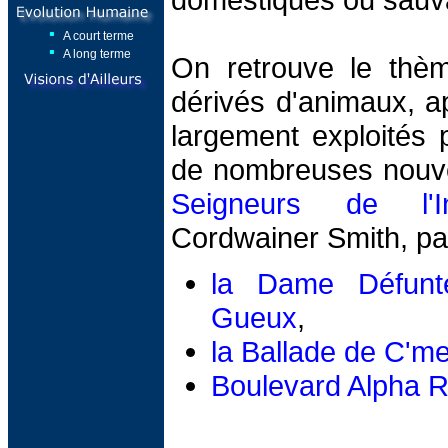
A court terme
A long terme
On retrouve le thè
dérivés d'animaux, a
largement exploités 
de nombreuses nouve
Seigneurs de l'Ins
Cordwainer Smith, par
la Dame Défunt
Gueux
,
la Ballade de C'me
Boulevard Alpha 