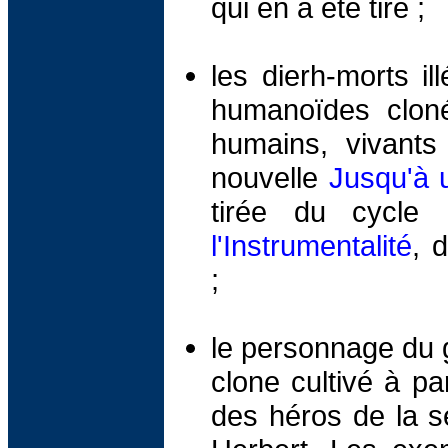
qui en a été tiré ;
les dierh-morts il
humanoïdes cloné
humains, vivants
nouvelle
Jusqu'à 
tirée du cycle
l'Instrumentalité
, 
;
le personnage du 
clone cultivé à par
des héros de la s