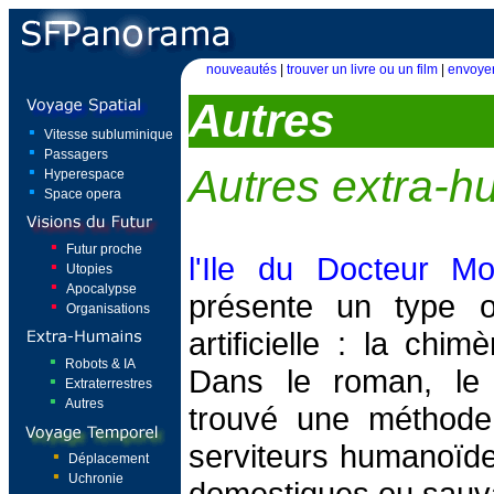
nouveautés
|
trouver un livre ou un film
|
envoyer
Autres
Vitesse subluminique
Passagers
Autres extra-h
Hyperespace
Space opera
Futur proche
l'Ile du Docteur M
Utopies
Apocalypse
présente un type or
Organisations
artificielle : la chi
Robots & IA
Dans le roman, le
Extraterrestres
Autres
trouvé une méthode
serviteurs humanoïde
Déplacement
Uchronie
domestiques ou sauv