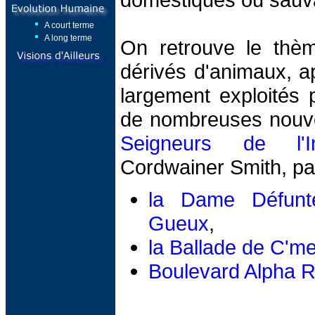
A court terme
A long terme
On retrouve le thè
dérivés d'animaux, a
largement exploités 
de nombreuses nouve
Seigneurs de l'Ins
Cordwainer Smith, par
la Dame Défunt
Gueux
,
la Ballade de C'me
Boulevard Alpha 