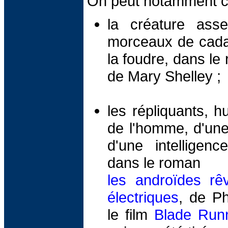
On peut notamment ci
la créature ass
morceaux de cada
la foudre, dans l
de Mary Shelley ;
les répliquants, 
de l'homme, d'une
d'une intelligen
dans le roman
les androïdes rê
électriques
, de Ph
le film
Blade Run