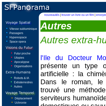
nouveautés
|
trouver un livre ou un film
|
envoyer
Autres
Vitesse subluminique
Passagers
Autres extra-h
Hyperespace
Space opera
Futur proche
l'Ile du Docteur M
Utopies
Apocalypse
présente un type or
Organisations
artificielle : la chi
Robots & IA
Dans le roman, le
Extraterrestres
Autres
trouvé une méthode
serviteurs humanoïde
Déplacement
Uchronie
domestiques ou sauv