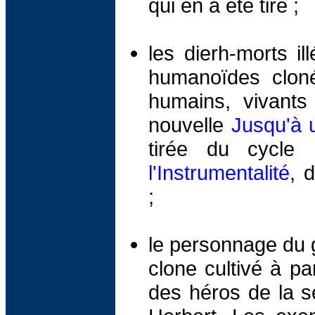
qui en a été tiré ;
les dierh-morts il
humanoïdes cloné
humains, vivants
nouvelle
Jusqu'à 
tirée du cycle
l'Instrumentalité
, 
;
le personnage du 
clone cultivé à par
des héros de la s