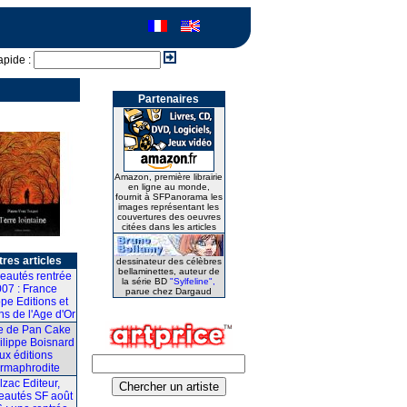
apide :
Partenaires
Amazon, première librairie
en ligne au monde,
fournit à SFPanorama les
images représentant les
couvertures des oeuvres
citées dans les articles
res articles
dessinateur des célèbres
bellaminettes, auteur de
eautés rentrée
la série BD
"Sylfeline",
07 : France
parue chez Dargaud
pe Editions et
ns de l'Age d'Or
ie de Pan Cake
ilippe Boisnard
ux éditions
rmaphrodite
lzac Editeur,
eautés SF août