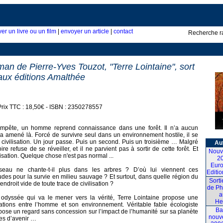
ver un livre ou un film
|
envoyer un article
|
contact
Recherche r
an de Pierre-Yves Touzot, "Terre Lointaine", sort
 aux éditions Amalthée
Prix TTC : 18,50€ - ISBN : 2350278557
tempête, un homme reprend connaissance dans une forêt. Il n’a aucun
’a amené là. Forcé de survivre seul dans un environnement hostile, il se
a civilisation. Un jour passe. Puis un second. Puis un troisième … Malgré
Aut
re refuse de se réveiller, et il ne parvient pas à sortir de cette forêt. Et
Nouv
isation. Quelque chose n'est pas normal ...
20
Euro
seau ne chante-t-il plus dans les arbres ? D’où lui viennent ces
Editio
tudes pour la survie en milieu sauvage ? Et surtout, dans quelle région du
Sort
ndroit vide de toute trace de civilisation ?
de Ph
a
 odyssée qui va le mener vers la vérité, Terre Lointaine propose une
He
elations entre l’homme et son environnement. Véritable fable écologiste
Ba
ose un regard sans concession sur l’impact de l’humanité sur sa planète
nouv
ves d’avenir …