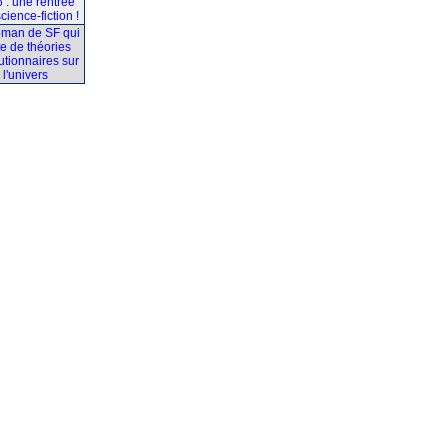
 : une rentrée
science-fiction !
oman de SF qui
te de théories
utionnaires sur
l'univers