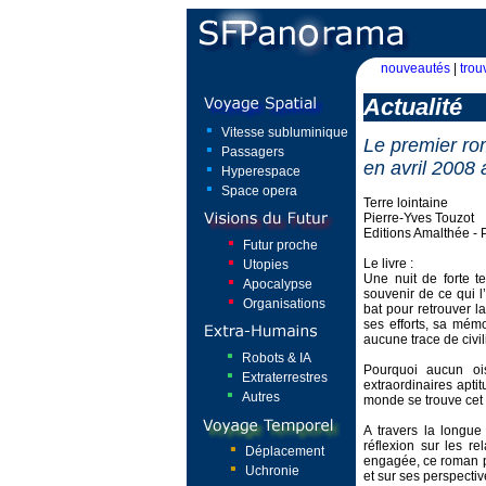
nouveautés
|
trou
Actualité
Vitesse subluminique
Le premier rom
Passagers
en avril 2008
Hyperespace
Space opera
Terre lointaine
Pierre-Yves Touzot
Editions Amalthée - 
Futur proche
Le livre :
Utopies
Une nuit de forte 
Apocalypse
souvenir de ce qui l
Organisations
bat pour retrouver l
ses efforts, sa mémoi
aucune trace de civil
Robots & IA
Pourquoi aucun oi
Extraterrestres
extraordinaires apti
Autres
monde se trouve cet e
A travers la longue
réflexion sur les r
Déplacement
engagée, ce roman p
Uchronie
et sur ses perspecti