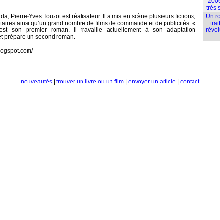
2006
très 
 Pierre-Yves Touzot est réalisateur. Il a mis en scène plusieurs fictions,
Un r
aires ainsi qu’un grand nombre de films de commande et de publicités. «
trai
est son premier roman. Il travaille actuellement à son adaptation
révol
t prépare un second roman.
.blogspot.com/
nouveautés
|
trouver un livre ou un film
|
envoyer un article
|
contact