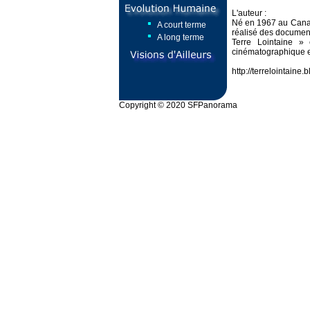
L'auteur :
Né en 1967 au Canada,
A court terme
réalisé des document
A long terme
Terre Lointaine » 
cinématographique e
http://terrelointaine
Copyright © 2020 SFPanorama