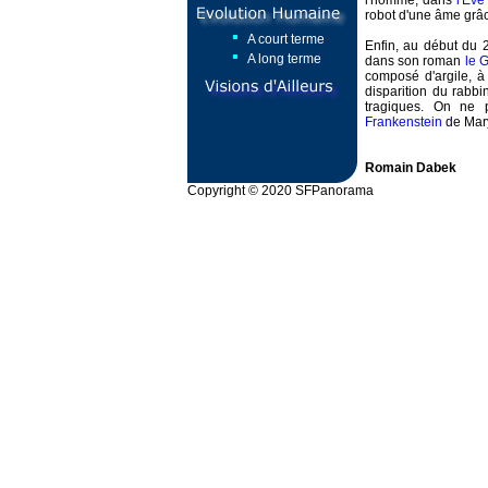
l'homme, dans
l'Eve
robot d'une âme grâ
A court terme
Enfin, au début du 2
A long terme
dans son roman
le 
composé d'argile, à
disparition du rabbi
tragiques. On ne p
Frankenstein
de Mary
Romain Dabek
Copyright © 2020 SFPanorama