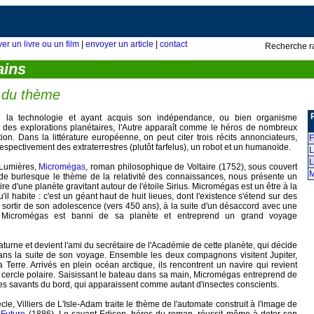
ver un livre ou un film
|
envoyer un article
|
contact
Recherche r
ains
s du thème
 la technologie et ayant acquis son indépendance, ou bien organisme
 des explorations planétaires, l'Autre apparaît comme le héros de nombreux
tion. Dans la littérature européenne, on peut citer trois récits annonciateurs,
F
espectivement des extraterrestres (plutôt farfelus), un robot et un humanoïde.
L
L
 Lumières,
Micromégas
, roman philosophique de Voltaire (1752), sous couvert
M
ode burlesque le thème de la relativité des connaissances, nous présente un
aire d'une planète gravitant autour de l'étoile Sirius. Micromégas est un être à la
l habite : c'est un géant haut de huit lieues, dont l'existence s'étend sur des
u sortir de son adolescence (vers 450 ans), à la suite d'un désaccord avec une
se, Micromégas est banni de sa planète et entreprend un grand voyage
e Saturne et devient l'ami du secrétaire de l'Académie de cette planète, qui décide
ns la suite de son voyage. Ensemble les deux compagnons visitent Jupiter,
a Terre. Arrivés en plein océan arctique, ils rencontrent un navire qui revient
 cercle polaire. Saisissant le bateau dans sa main, Micromégas entreprend de
s savants du bord, qui apparaissent comme autant d'insectes conscients.
cle, Villiers de L'Isle-Adam traite le thème de l'automate construit à l'image de