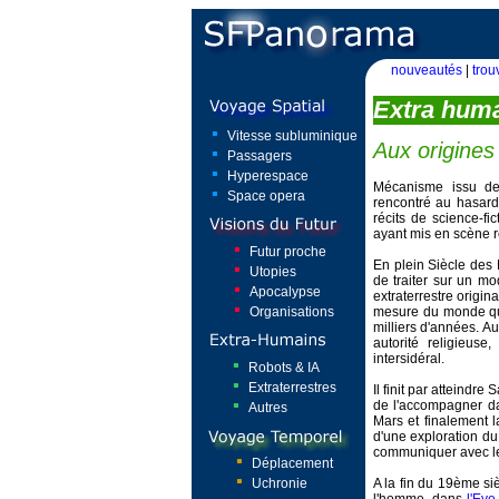
nouveautés
|
trou
Extra hum
Vitesse subluminique
Aux origine
Passagers
Hyperespace
Mécanisme issu de
Space opera
rencontré au hasard
récits de science-fic
ayant mis en scène r
Futur proche
En plein Siècle des
Utopies
de traiter sur un m
Apocalypse
extraterrestre origin
Organisations
mesure du monde qu'i
milliers d'années. A
autorité religieu
intersidéral.
Robots & IA
Extraterrestres
Il finit par atteindr
de l'accompagner da
Autres
Mars et finalement l
d'une exploration du
communiquer avec le
Déplacement
Uchronie
A la fin du 19ème siè