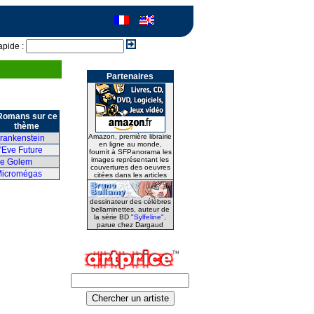
apide :
Partenaires
Romans sur ce
thème
Amazon, première librairie
rankenstein
en ligne au monde,
'Eve Future
fournit à SFPanorama les
images représentant les
e Golem
couvertures des oeuvres
icromégas
citées dans les articles
dessinateur des célèbres
bellaminettes, auteur de
la série BD
"Sylfeline",
parue chez Dargaud