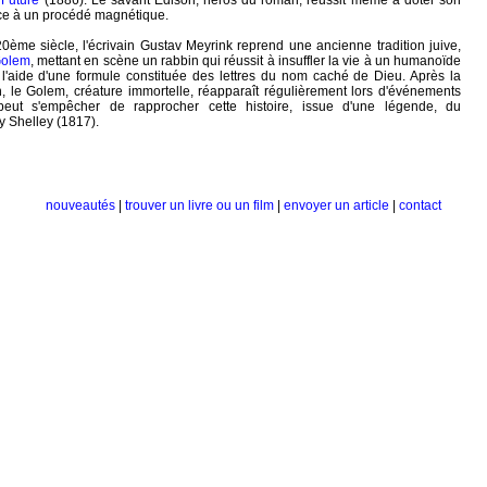
 Future
(1886). Le savant Edison, héros du roman, réussit même à doter son
ce à un procédé magnétique.
0ème siècle, l'écrivain Gustav Meyrink reprend une ancienne tradition juive,
Golem
, mettant en scène un rabbin qui réussit à insuffler la vie à un humanoïde
 l'aide d'une formule constituée des lettres du nom caché de Dieu. Après la
n, le Golem, créature immortelle, réapparaît régulièrement lors d'événements
eut s'empêcher de rapprocher cette histoire, issue d'une légende, du
 Shelley (1817).
nouveautés
|
trouver un livre ou un film
|
envoyer un article
|
contact