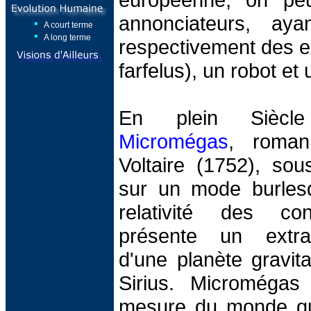
annonciateurs, ay
A court terme
A long terme
respectivement des ex
farfelus), un robot e
En plein Siècl
Micromégas
, roman
Voltaire (1752), sou
sur un mode burles
relativité des co
présente un extrate
d'une planète gravita
Sirius. Micromégas
mesure du monde qu'i