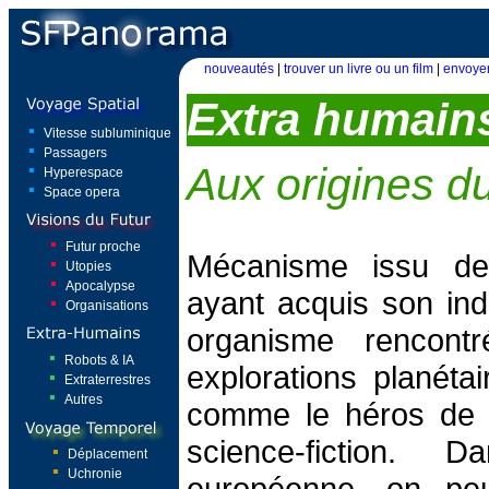
nouveautés
|
trouver un livre ou un film
|
envoyer
Extra humain
Vitesse subluminique
Passagers
Aux origines d
Hyperespace
Space opera
Futur proche
Mécanisme issu de 
Utopies
Apocalypse
ayant acquis son in
Organisations
organisme rencont
Robots & IA
explorations planétai
Extraterrestres
Autres
comme le héros de 
science-fiction. D
Déplacement
Uchronie
européenne, on peut