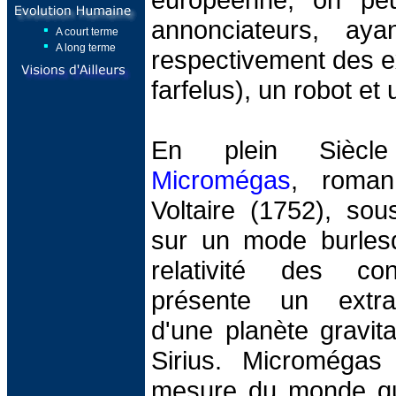
annonciateurs, ay
A court terme
A long terme
respectivement des ex
farfelus), un robot e
En plein Siècl
Micromégas
, roman
Voltaire (1752), sou
sur un mode burles
relativité des co
présente un extrate
d'une planète gravita
Sirius. Micromégas
mesure du monde qu'i