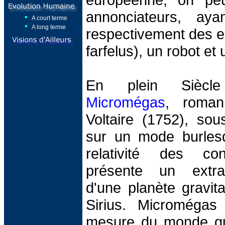
annonciateurs, ay
A court terme
A long terme
respectivement des ex
farfelus), un robot e
En plein Siècl
Micromégas
, roman
Voltaire (1752), sou
sur un mode burles
relativité des co
présente un extrate
d'une planète gravita
Sirius. Micromégas
mesure du monde qu'i