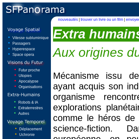
nouveautés
|
trouver un livre ou un film
|
envoyer
Extra humain
Vitesse subluminique
Passagers
Aux origines d
Hyperespace
Space opera
Futur proche
Mécanisme issu de 
Utopies
Apocalypse
ayant acquis son in
Organisations
organisme rencont
Robots & IA
explorations planétai
Extraterrestres
Autres
comme le héros de 
science-fiction. D
Déplacement
Uchronie
européenne, on peut