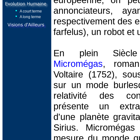
annonciateurs, ay
A court terme
A long terme
respectivement des ex
farfelus), un robot e
En plein Siècl
Micromégas
, roman
Voltaire (1752), sou
sur un mode burles
relativité des co
présente un extrate
d'une planète gravita
Sirius. Micromégas
mesure du monde qu'i