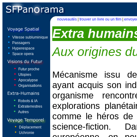
nouveautés
|
trouver un livre ou un film
|
envoyer
Extra humain
Vitesse subluminique
Passagers
Aux origines d
Hyperespace
Space opera
Futur proche
Mécanisme issu de 
Utopies
Apocalypse
ayant acquis son in
Organisations
organisme rencont
Robots & IA
explorations planétai
Extraterrestres
Autres
comme le héros de 
science-fiction. D
Déplacement
Uchronie
européenne, on peut