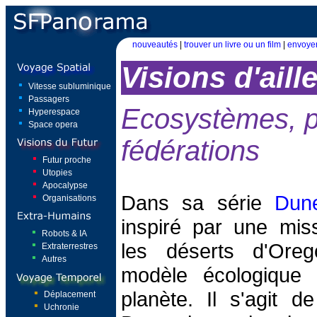
nouveautés
|
trouver un livre ou un film
|
envoyer
Visions d'aill
Vitesse subluminique
Passagers
Ecosystèmes, p
Hyperespace
Space opera
fédérations
Futur proche
Utopies
Apocalypse
Dans sa série
Dun
Organisations
inspiré par une mis
Robots & IA
les déserts d'Ore
Extraterrestres
Autres
modèle écologique 
planète. Il s'agit d
Déplacement
Uchronie