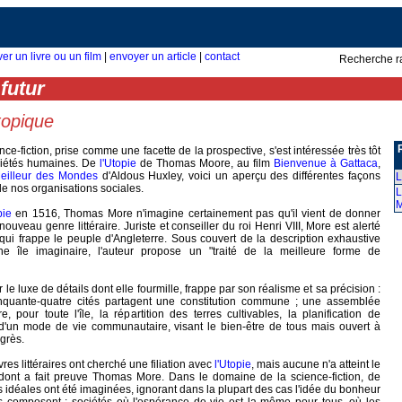
ver un livre ou un film
|
envoyer un article
|
contact
Recherche r
futur
topique
ence-fiction, prise comme une facette de la prospective, s'est intéressée très tôt
ociétés humaines. De
l'Utopie
de Thomas Moore, au film
Bienvenue à Gattaca
,
Meilleur des Mondes
d'Aldous Huxley, voici un aperçu des différentes façons
L
de nos organisations sociales.
L
pie
en 1516, Thomas More n'imagine certainement pas qu'il vient de donner
ouveau genre littéraire. Juriste et conseiller du roi Henri VIII, More est alerté
 qui frappe le peuple d'Angleterre. Sous couvert de la description exhaustive
une île imaginaire, l'auteur propose un "traité de la meilleure forme de
r le luxe de détails dont elle fourmille, frappe par son réalisme et sa précision :
 cinquante-quatre cités partagent une constitution commune ; une assemblée
e, pour toute l'île, la répartition des terres cultivables, la planification de
it d'un mode de vie communautaire, visant le bien-être de tous mais ouvert à
ogrès.
s littéraires ont cherché une filiation avec
l'Utopie
, mais aucune n'a atteint le
dont a fait preuve Thomas More. Dans le domaine de la science-fiction, de
idéales ont été imaginées, ignorant dans la plupart des cas l'idée du bonheur