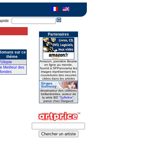
apide :
Partenaires
Romans sur ce
thème
Amazon, première librairie
'Utopie
en ligne au monde,
e Meilleur des
fournit à SFPanorama les
Mondes
images représentant les
couvertures des oeuvres
citées dans les articles
dessinateur des célèbres
bellaminettes, auteur de
la série BD
"Sylfeline",
parue chez Dargaud