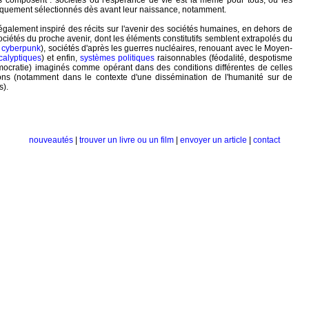
es composent : sociétés où l'espérance de vie est la même pour tous, où les
tiquement sélectionnés dès avant leur naissance, notamment.
 également inspiré des récits sur l'avenir des sociétés humaines, en dehors de
ociétés du proche avenir, dont les éléments constitutifs semblent extrapolés du
t
cyberpunk
), sociétés d'après les guerres nucléaires, renouant avec le Moyen-
calyptiques
) et enfin,
systèmes politiques
raisonnables (féodalité, despotisme
ocratie) imaginés comme opérant dans des conditions différentes de celles
ns (notamment dans le contexte d'une dissémination de l'humanité sur de
s).
nouveautés
|
trouver un livre ou un film
|
envoyer un article
|
contact