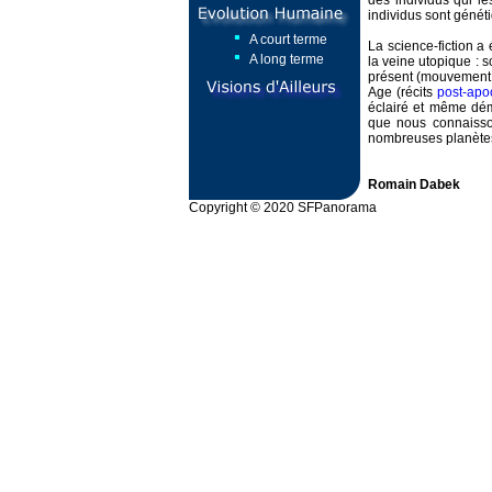
des individus qui l
individus sont géné
A court terme
La science-fiction a
A long terme
la veine utopique : s
présent (mouvemen
Age (récits
post-apo
éclairé et même dém
que nous connaisso
nombreuses planète
Romain Dabek
Copyright © 2020 SFPanorama