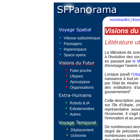
nouveautés
|
trou
Visions du 
Vitesse subluminique
Littérature u
Passagers
Hyperespace
La littérature de sci
Space opera
à l'évolution des s
en passant par
le 
d'envisager l'avenir 
Futur proche
Lorsque paraît
l'Uto
Utopies
naissance à tout un n
Apocalypse
par l'état de misère
Organisations
des institutions d'
gouvernement".
Cette description, pa
Robots & IA
sur l'île d'Utopie,
Extraterrestres
représentative assur
l'économie. Il s'ag
Autres
l'innovation et au pr
De nombreuses oeuvre
Déplacement
degré de précision 
Uchronie
nombreuses sociétés 