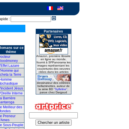
apide :
Partenaires
Romans sur ce
thème
Amazon, première librairie
octeur
en ligne au monde,
loodmoney
fournit à SFPanorama les
'Effet Lazare
images représentant les
couvertures des oeuvres
'Homme qui
citées dans les articles
cheta la Terre
'Homme
dessinateur des célèbres
tochastique
bellaminettes, auteur de
'Incident Jésus
la série BD
"Sylfeline",
parue chez Dargaud
'Oreille Interne
a Barrière
antaroga
e Meilleur des
Mondes
e Preneur
'Ames
e Sous-Peuple