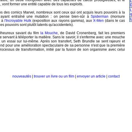
raître, un bébé mongolien avec des capacités de calcul prodigieuses, et le
L
e, vont former une entité capable de tous les exploits.
L
os des comics Marvel, nombreux sont ceux qui ont acquis leurs pouvoirs à la
q
t ayant entraîné une mutation : on pense bien-sûr à
Spiderman
(morsure
U
, à
l'Incroyable Hulk
(exposition aux rayons gamma), aux
X-Men
(dans le cas
es pouvoirs sont plutôt latents qu'accidentels).
alheureux savant du film
la Mouche
, de David Cronenberg, fait les premiers
 servant à téléporter la matière. Sans le savoir, il s'enferme avec une mouche
 un essai sur lui-même. Après son transfert, Seth Brundle se sent rajeuni et
rend pour une amélioration spectaculaire de sa personne n'est que la première
processus de transformation, initié par la fusion de son organisme avec celui
nouveautés
|
trouver un livre ou un film
|
envoyer un article
|
contact