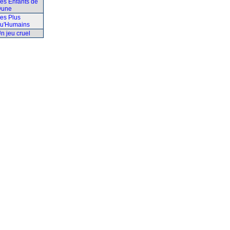
es Enfants de
Dune
es Plus
u'Humains
n jeu cruel