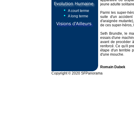
apparaître ou dispa
jeune adulte solitair
A court terme
Parmi les super-hér
A long terme
suite d'un acciden
d'araignée mutante)
de ces super-héros, l
Seth Brundle, le m
essais d'une machine
avant de procéder à
renforcé. Ce qu'il p
étape d'un terrible 
d'une mouche.
Romain Dabek
Copyright © 2020 SFPanorama