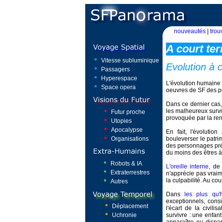
nouveautés
|
trou
A court te
Vitesse subluminique
Evolution à 
Passagers
Hyperespace
L'évolution humaine 
Space opera
oeuvres de SF des p
Dans ce dernier cas
les malheureux surv
Futur proche
provoquée par la renc
Utopies
Apocalypse
En fait, l'évoluti
Organisations
bouleverser le patr
des personnages prés
du moins des êtres à
Robots & IA
L'oreille interne
, de
Extraterrestres
n'apprécie pas vrai
la culpabilité. Au co
Autres
Dans
les plus qu'
exceptionnels, cons
Déplacement
l'écart de la civil
Uchronie
survivre : une enfan