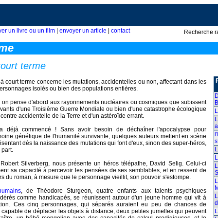
ver un livre ou un film
|
envoyer un article
|
contact
Recherche r
rme
court terme
à court terme concerne les mutations, accidentelles ou non, affectant dans les
ersonnages isolés ou bien des populations entières.
D
, on pense d'abord aux rayonnements nucléaires ou cosmiques que subissent
B
ivants d'une Troisième Guerre Mondiale ou bien d'une catastrophe écologique
L
ontre accidentelle de la Terre et d'un astéroïde errant.
L
a
on a déjà commencé ! Sans avoir besoin de déchaîner l'apocalypse pour
l
imoine génétique de l'humanité survivante, quelques auteurs mettent en scène
s
entant dès la naissance des mutations qui font d'eux, sinon des super-héros,
L
 part.
L
 Robert Silverberg, nous présente un héros télépathe, David Selig. Celui-ci
L
ment sa capacité à percevoir les pensées de ses semblables, et en ressent de
S
urs du roman, à mesure que le personnage vieillit, son pouvoir s'estompe.
L
humains
, de Théodore Sturgeon, quatre enfants aux talents psychiques
L
idérés comme handicapés, se réunissent autour d'un jeune homme qui vit à
d
isation. Ces cinq personnages, qui séparés auraient eu peu de chances de
t capable de déplacer les objets à distance, deux petites jumelles qui peuvent
L