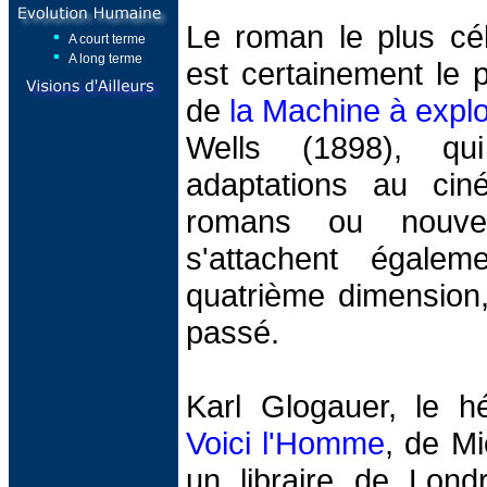
Le roman le plus cé
A court terme
A long terme
est certainement le pl
de
la Machine à expl
Wells (1898), q
adaptations au cin
romans ou nouvel
s'attachent égalem
quatrième dimension
passé.
Karl Glogauer, le h
Voici l'Homme
, de M
un libraire de Lond