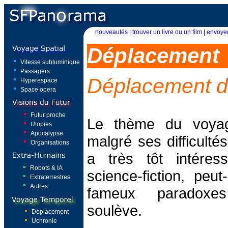
nouveautés
|
trouver un livre ou un film
|
envoyer
Déplacement
Vitesse subluminique
Passagers
Déplacement d
Hyperespace
Space opera
Futur proche
Le thème du voyag
Utopies
Apocalypse
malgré ses difficulté
Organisations
a très tôt intéres
Robots & IA
science-fiction, peu
Extraterrestres
Autres
fameux paradoxes
soulève.
Déplacement
Uchronie