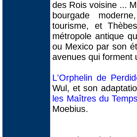
des Rois voisine ... Ma
bourgade moderne,
tourisme, et Thèbe
métropole antique qu
ou Mexico par son ét
avenues qui forment 
L'Orphelin de Perdid
Wul, et son adaptati
les Maîtres du Temp
Moebius.