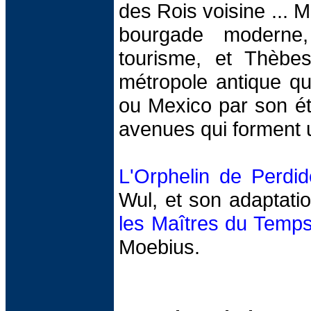
des Rois voisine ... Ma
bourgade moderne,
tourisme, et Thèbe
métropole antique qu
ou Mexico par son ét
avenues qui forment 
L'Orphelin de Perdid
Wul, et son adaptati
les Maîtres du Temp
Moebius.