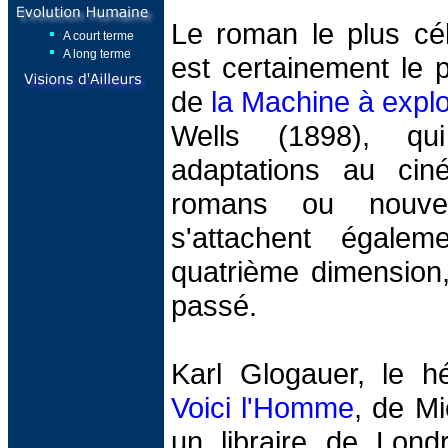
Le roman le plus cé
A court terme
A long terme
est certainement le pl
de
la Machine à expl
Wells (1898), q
adaptations au cin
romans ou nouvel
s'attachent égalem
quatrième dimension
passé.
Karl Glogauer, le h
Voici l'Homme
, de M
un libraire de Lond