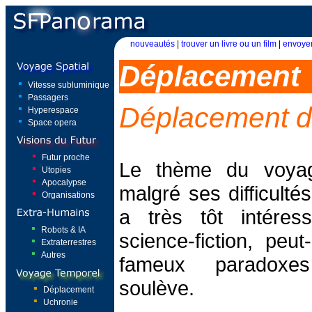
nouveautés
|
trouver un livre ou un film
|
envoyer
Déplacement
Vitesse subluminique
Passagers
Déplacement d
Hyperespace
Space opera
Futur proche
Le thème du voyag
Utopies
Apocalypse
malgré ses difficulté
Organisations
a très tôt intéres
Robots & IA
science-fiction, peu
Extraterrestres
Autres
fameux paradoxes
soulève.
Déplacement
Uchronie