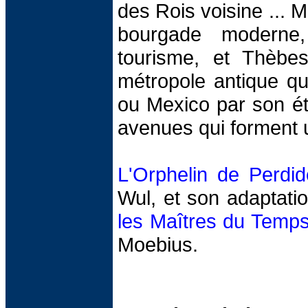
des Rois voisine ... Ma
bourgade moderne,
tourisme, et Thèbe
métropole antique qu
ou Mexico par son ét
avenues qui forment 
L'Orphelin de Perdid
Wul, et son adaptati
les Maîtres du Temp
Moebius.