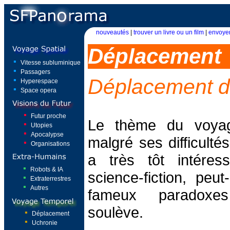
nouveautés
|
trouver un livre ou un film
|
envoyer
Déplacement
Vitesse subluminique
Passagers
Déplacement d
Hyperespace
Space opera
Futur proche
Le thème du voyag
Utopies
Apocalypse
malgré ses difficulté
Organisations
a très tôt intéres
Robots & IA
science-fiction, peu
Extraterrestres
Autres
fameux paradoxes
soulève.
Déplacement
Uchronie