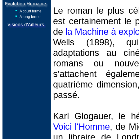
Le roman le plus cé
A court terme
A long terme
est certainement le pl
de
la Machine à expl
Wells (1898), q
adaptations au cin
romans ou nouvel
s'attachent égalem
quatrième dimension
passé.
Karl Glogauer, le h
Voici l'Homme
, de M
un libraire de Lond