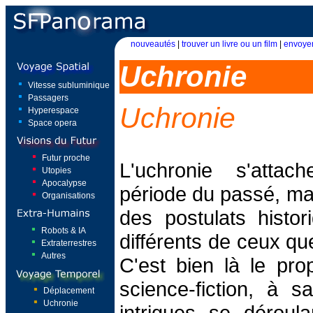
nouveautés
|
trouver un livre ou un film
|
envoyer
Uchronie
Vitesse subluminique
Passagers
Uchronie
Hyperespace
Space opera
Futur proche
L'uchronie s'atta
Utopies
Apocalypse
période du passé, ma
Organisations
des postulats histo
Robots & IA
différents de ceux q
Extraterrestres
Autres
C'est bien là le pr
science-fiction, à s
Déplacement
Uchronie
intrigues se dérou