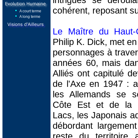
cohérent, reposant su
A court terme
A long terme
Le Maître du Haut-
Philip K. Dick, met e
personnages à traver
années 60, mais da
Alliés ont capitulé d
de l'Axe en 1947 : 
les Allemands se s
Côte Est et de la 
Lacs, les Japonais a
débordant largement 
reste du territoire