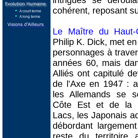
cohérent, reposant su
A court terme
A long terme
Le Maître du Haut-
Philip K. Dick, met e
personnages à traver
années 60, mais da
Alliés ont capitulé d
de l'Axe en 1947 : 
les Allemands se s
Côte Est et de la 
Lacs, les Japonais a
débordant largement 
reste du territoire