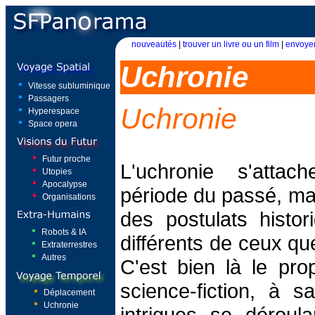
nouveautés
|
trouver un livre ou un film
|
envoyer
Uchronie
Vitesse subluminique
Passagers
Uchronie
Hyperespace
Space opera
Futur proche
L'uchronie s'atta
Utopies
Apocalypse
période du passé, ma
Organisations
des postulats histo
Robots & IA
différents de ceux q
Extraterrestres
Autres
C'est bien là le pr
science-fiction, à s
Déplacement
Uchronie
intrigues se dérou