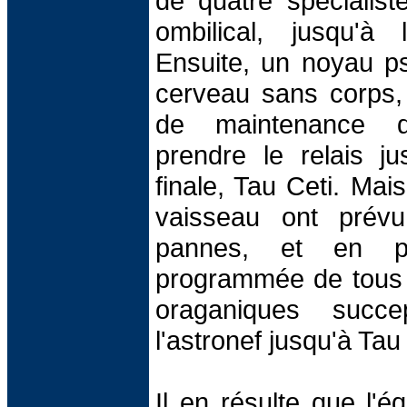
de quatre spécialist
ombilical, jusqu'à 
Ensuite, un noyau p
cerveau sans corps,
de maintenance d
prendre le relais ju
finale, Tau Ceti. Mai
vaisseau ont prévu
pannes, et en par
programmée de tous 
oraganiques succep
l'astronef jusqu'à Tau 
Il en résulte que l'é