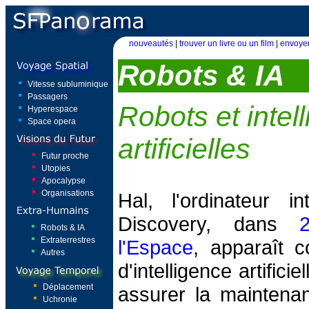
nouveautés
|
trouver un livre ou un film
|
envoyer
Robots & IA
Vitesse subluminique
Passagers
Robots et intel
Hyperespace
Space opera
artificielles
Futur proche
Utopies
Apocalypse
Organisations
Hal, l'ordinateur i
Discovery, dans
Robots & IA
Extraterrestres
l'Espace
, apparaît 
Autres
d'intelligence artifici
Déplacement
assurer la maintenan
Uchronie