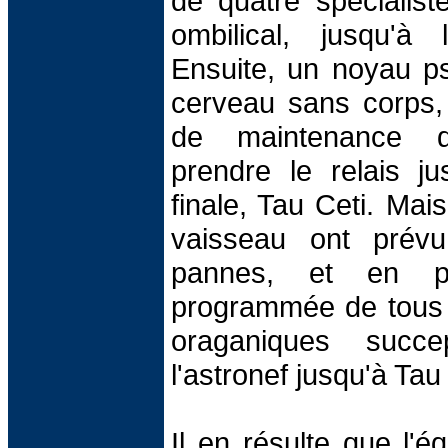
de quatre spécialist
ombilical, jusqu'à 
Ensuite, un noyau p
cerveau sans corps,
de maintenance d
prendre le relais ju
finale, Tau Ceti. Mai
vaisseau ont prévu
pannes, et en par
programmée de tous 
oraganiques succep
l'astronef jusqu'à Tau 
Il en résulte que l'é