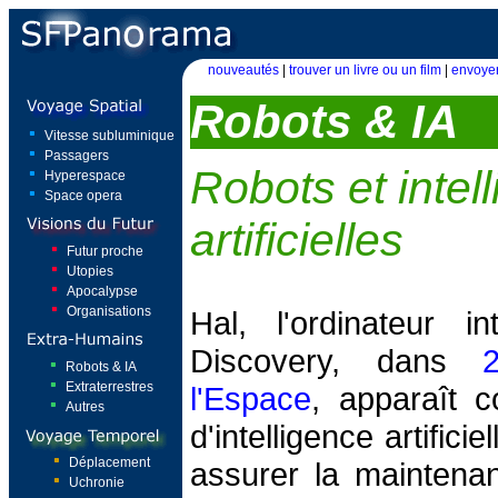
nouveautés
|
trouver un livre ou un film
|
envoyer
Robots & IA
Vitesse subluminique
Passagers
Robots et intel
Hyperespace
Space opera
artificielles
Futur proche
Utopies
Apocalypse
Organisations
Hal, l'ordinateur i
Discovery, dans
Robots & IA
Extraterrestres
l'Espace
, apparaît 
Autres
d'intelligence artifici
Déplacement
assurer la maintenan
Uchronie