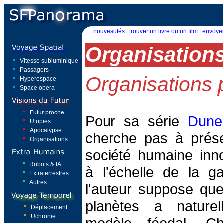
nouveautés
|
trouver un livre ou un film
|
envoyer
Organisation
Vitesse subluminique
Passagers
Organisations p
Hyperespace
Space opera
Futur proche
Pour sa série
Dune
Utopies
Apocalypse
cherche pas à prés
Organisations
société humaine inn
Robots & IA
à l'échelle de la ga
Extraterrestres
Autres
l'auteur suppose que
planètes a nature
Déplacement
Uchronie
modèle féodal. Ch