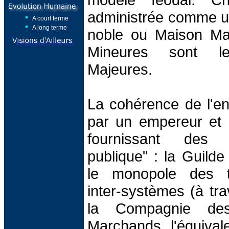
administrée comme un 
A court terme
A long terme
noble ou Maison Ma
Mineures sont l
Majeures.
La cohérence de l'e
par un empereur et 
fournissant des se
publique" : la Guilde
le monopole des tr
inter-systèmes (à tra
la Compagnie de
Marchands, l'équivale