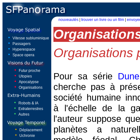
nouveautés
|
trouver un livre ou un film
|
envoyer
Organisation
Vitesse subluminique
Passagers
Organisations p
Hyperespace
Space opera
Futur proche
Pour sa série
Dune
Utopies
Apocalypse
cherche pas à prés
Organisations
société humaine inn
Robots & IA
à l'échelle de la ga
Extraterrestres
Autres
l'auteur suppose que
planètes a nature
Déplacement
Uchronie
modèle féodal. Ch