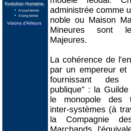
administrée comme un 
A court terme
A long terme
noble ou Maison Ma
Mineures sont l
Majeures.
La cohérence de l'e
par un empereur et 
fournissant des se
publique" : la Guilde
le monopole des tr
inter-systèmes (à tra
la Compagnie de
Marchands, l'équivale