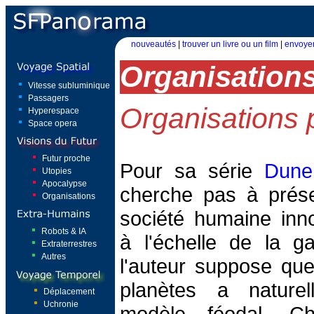
nouveautés
|
trouver un livre ou un film
|
envoyer
Organisation
Vitesse subluminique
Passagers
Organisations p
Hyperespace
Space opera
Futur proche
Pour sa série
Dune
Utopies
Apocalypse
cherche pas à prés
Organisations
société humaine inn
Robots & IA
à l'échelle de la ga
Extraterrestres
Autres
l'auteur suppose que
planètes a nature
Déplacement
Uchronie
modèle féodal. Ch