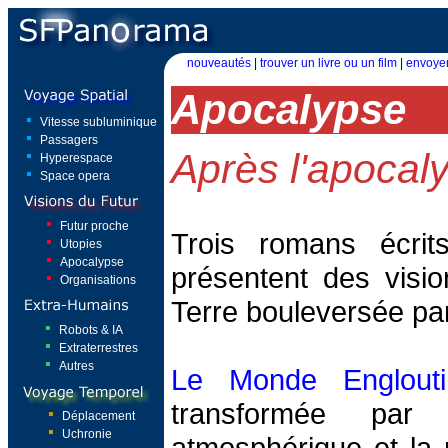
nouveautés
|
trouver un livre ou un film
|
envoyer
Apocalypse
Vitesse subluminique
Passagers
Après l'apocal
Hyperespace
Space opera
Futur proche
Trois romans écrit
Utopies
Apocalypse
présentent des visio
Organisations
Terre bouleversée par
Robots & IA
Extraterrestres
Autres
Le Monde Englouti
transformée par 
Déplacement
Uchronie
atmosphérique et la