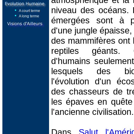
niveau des océans. 
A court terme
A long terme
émergées sont à pr
d'une jungle épaisse, 
des mammifères ont l
reptiles géants. 
d'humains seulement
lesquels des biol
l'évolution d'un éco
des chasseurs de tré
les épaves en quête
l'ancienne civilisation.
Dans
Salut l'Améri